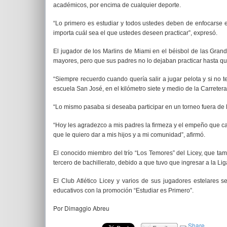
académicos, por encima de cualquier deporte.
“Lo primero es estudiar y todos ustedes deben de enfocarse 
importa cuál sea el que ustedes deseen practicar”, expresó.
El jugador de los Marlins de Miami en el béisbol de las Gran
mayores, pero que sus padres no lo dejaban practicar hasta qu
“Siempre recuerdo cuando quería salir a jugar pelota y si no ten
escuela San José, en el kilómetro siete y medio de la Carretera
“Lo mismo pasaba si deseaba participar en un torneo fuera de l
“Hoy les agradezco a mis padres la firmeza y el empeño que ca
que le quiero dar a mis hijos y a mi comunidad”, afirmó.
El conocido miembro del trío “Los Temores” del Licey, que ta
tercero de bachillerato, debido a que tuvo que ingresar a la Li
El Club Atlético Licey y varios de sus jugadores estelares 
educativos con la promoción “Estudiar es Primero”.
Por Dimaggio Abreu