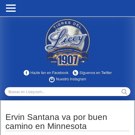
HOME
CALENDARIO
HISTORIA
ESTADÍSTICAS
COMUNIDAD
Hazte fan en Facebook
Síguenos en Twitter
INFOMEDIA
Nuestro Instagram
MULTIMEDIA
DIRECTIVOS 2023-2025
Ervin Santana va por buen
TEMPORADAS
camino en Minnesota