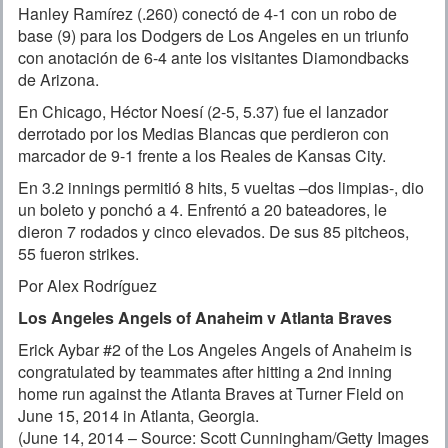
Hanley Ramírez (.260) conectó de 4-1 con un robo de
base (9) para los Dodgers de Los Angeles en un triunfo
con anotación de 6-4 ante los visitantes Diamondbacks
de Arizona.
En Chicago, Héctor Noesí (2-5, 5.37) fue el lanzador
derrotado por los Medias Blancas que perdieron con
marcador de 9-1 frente a los Reales de Kansas City.
En 3.2 innings permitió 8 hits, 5 vueltas –dos limpias-, dio
un boleto y ponchó a 4. Enfrentó a 20 bateadores, le
dieron 7 rodados y cinco elevados. De sus 85 pitcheos,
55 fueron strikes.
Por Alex Rodríguez
Los Angeles Angels of Anaheim v Atlanta Braves
Erick Aybar #2 of the Los Angeles Angels of Anaheim is
congratulated by teammates after hitting a 2nd inning
home run against the Atlanta Braves at Turner Field on
June 15, 2014 in Atlanta, Georgia.
(June 14, 2014 – Source: Scott Cunningham/Getty Images