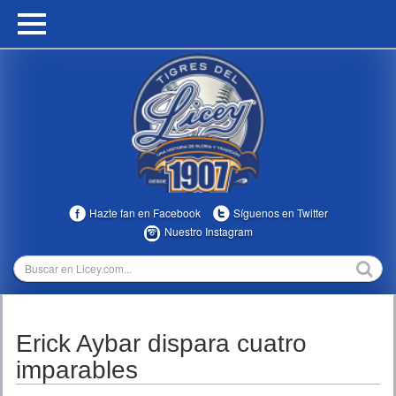
HOME
CALENDARIO
HISTORIA
ESTADÍSTICAS
COMUNIDAD
Hazte fan en Facebook
Síguenos en Twitter
INFOMEDIA
Nuestro Instagram
MULTIMEDIA
DIRECTIVOS 2023-2025
Erick Aybar dispara cuatro
TEMPORADAS
imparables