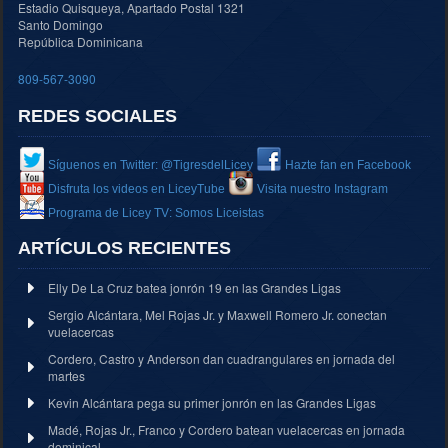
Estadio Quisqueya, Apartado Postal 1321
Santo Domingo
República Dominicana
809-567-3090
REDES SOCIALES
Síguenos en Twitter: @TigresdelLicey
Hazte fan en Facebook
Disfruta los videos en LiceyTube
Visita nuestro Instagram
Programa de Licey TV: Somos Liceistas
ARTÍCULOS RECIENTES
Elly De La Cruz batea jonrón 19 en las Grandes Ligas
Sergio Alcántara, Mel Rojas Jr. y Maxwell Romero Jr. conectan
vuelacercas
Cordero, Castro y Anderson dan cuadrangulares en jornada del
martes
Kevin Alcántara pega su primer jonrón en las Grandes Ligas
Madé, Rojas Jr., Franco y Cordero batean vuelacercas en jornada
dominical