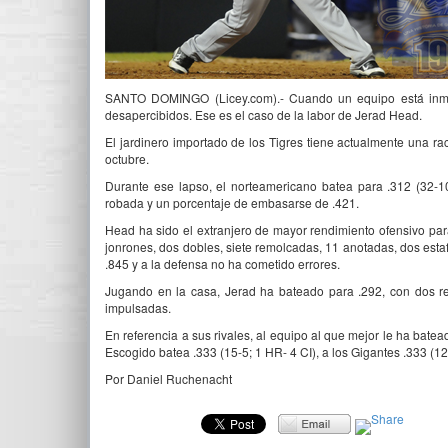
SANTO DOMINGO (Licey.com).- Cuando un equipo está inmer
desapercibidos. Ese es el caso de la labor de Jerad Head.
El jardinero importado de los Tigres tiene actualmente una rac
octubre.
Durante ese lapso, el norteamericano batea para .312 (32-
robada y un porcentaje de embasarse de .421.
Head ha sido el extranjero de mayor rendimiento ofensivo par
jonrones, dos dobles, siete remolcadas, 11 anotadas, dos est
.845 y a la defensa no ha cometido errores.
Jugando en la casa, Jerad ha bateado para .292, con dos re
impulsadas.
En referencia a sus rivales, al equipo al que mejor le ha bate
Escogido batea .333 (15-5; 1 HR- 4 CI), a los Gigantes .333 (12-4
Por Daniel Ruchenacht