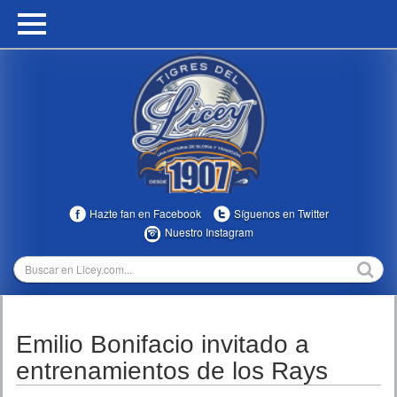
HOME
CALENDARIO
HISTORIA
ESTADÍSTICAS
COMUNIDAD
Hazte fan en Facebook
Síguenos en Twitter
INFOMEDIA
Nuestro Instagram
MULTIMEDIA
DIRECTIVOS 2023-2025
Emilio Bonifacio invitado a
TEMPORADAS
entrenamientos de los Rays