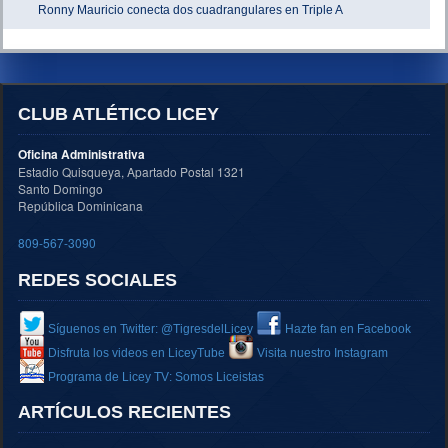
Ronny Mauricio conecta dos cuadrangulares en Triple A
CLUB ATLÉTICO LICEY
Oficina Administrativa
Estadio Quisqueya, Apartado Postal 1321
Santo Domingo
República Dominicana
809-567-3090
REDES SOCIALES
Síguenos en Twitter: @TigresdelLicey
Hazte fan en Facebook
Disfruta los videos en LiceyTube
Visita nuestro Instagram
Programa de Licey TV: Somos Liceistas
ARTÍCULOS RECIENTES