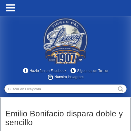
HOME
CALENDARIO
HISTORIA
ESTADÍSTICAS
COMUNIDAD
Hazte fan en Facebook
Síguenos en Twitter
INFOMEDIA
Nuestro Instagram
MULTIMEDIA
DIRECTIVOS 2023-2025
Emilio Bonifacio dispara doble y
TEMPORADAS
sencillo