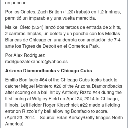
un ponche.
Por los Orioles, Zach Britton (1.20) trabajó en 1.2 innings,
permitió un imparable y una vuelta merecida.
Maikel Cleto (3.24) lanzó dos tercios de entrada de 2 hits,
2 carreras limpias, un boleto y un ponche con los Medias
Blancas de Chicago en una derrota con anotación de 7-4
ante los Tigres de Detroit en el Comerica Park.
Por Alex Rodríguez
rodriguezalexandro@yahoo.es
Arizona Diamondbacks v Chicago Cubs
Emilio Bonifacio #64 of the Chicago Cubs looks back to
catcher Miguel Montero #26 of the Arizona Diamondbacks
after scoring on a ball hit by Anthony Rizzo #44 during the
first inning at Wrigley Field on April 24, 2014 in Chicago,
Illinois. Left fielder Roger Kieschnick #22 made a fielding
error on Rizzo’s fly ball allowing Bonifacio to score.
(April 23, 2014 – Source: Brian Kersey/Getty Images North
America)