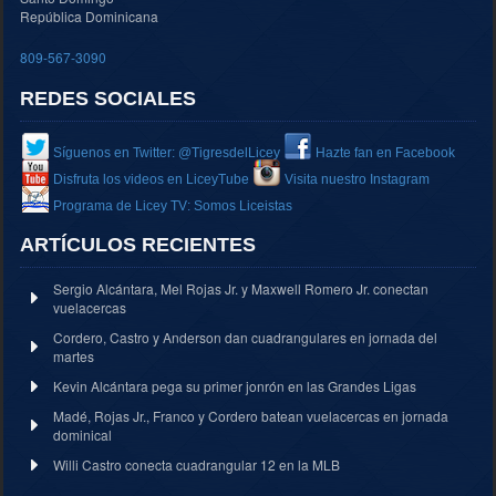
República Dominicana
809-567-3090
REDES SOCIALES
Síguenos en Twitter: @TigresdelLicey
Hazte fan en Facebook
Disfruta los videos en LiceyTube
Visita nuestro Instagram
Programa de Licey TV: Somos Liceistas
ARTÍCULOS RECIENTES
Sergio Alcántara, Mel Rojas Jr. y Maxwell Romero Jr. conectan
vuelacercas
Cordero, Castro y Anderson dan cuadrangulares en jornada del
martes
Kevin Alcántara pega su primer jonrón en las Grandes Ligas
Madé, Rojas Jr., Franco y Cordero batean vuelacercas en jornada
dominical
Willi Castro conecta cuadrangular 12 en la MLB