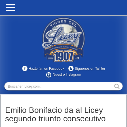
HOME
CALENDARIO
HISTORIA
ESTADÍSTICAS
COMUNIDAD
Hazte fan en Facebook
Síguenos en Twitter
INFOMEDIA
Nuestro Instagram
MULTIMEDIA
DIRECTIVOS 2023-2025
Emilio Bonifacio da al Licey
TEMPORADAS
segundo triunfo consecutivo