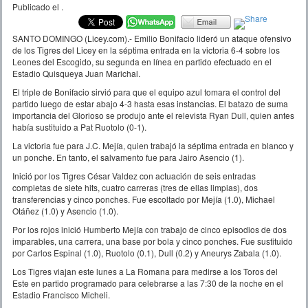
Publicado el
.
SANTO DOMINGO (Licey.com).- Emilio Bonifacio lideró un ataque ofensivo
de los Tigres del Licey en la séptima entrada en la victoria 6-4 sobre los
Leones del Escogido, su segunda en línea en partido efectuado en el
Estadio Quisqueya Juan Marichal.
El triple de Bonifacio sirvió para que el equipo azul tomara el control del
partido luego de estar abajo 4-3 hasta esas instancias. El batazo de suma
importancia del Glorioso se produjo ante el relevista Ryan Dull, quien antes
había sustituido a Pat Ruotolo (0-1).
La victoria fue para J.C. Mejía, quien trabajó la séptima entrada en blanco y
un ponche. En tanto, el salvamento fue para Jairo Asencio (1).
Inició por los Tigres César Valdez con actuación de seis entradas
completas de siete hits, cuatro carreras (tres de ellas limpias), dos
transferencias y cinco ponches. Fue escoltado por Mejía (1.0), Michael
Otáñez (1.0) y Asencio (1.0).
Por los rojos inició Humberto Mejía con trabajo de cinco episodios de dos
imparables, una carrera, una base por bola y cinco ponches. Fue sustituido
por Carlos Espinal (1.0), Ruotolo (0.1), Dull (0.2) y Aneurys Zabala (1.0).
Los Tigres viajan este lunes a La Romana para medirse a los Toros del
Este en partido programado para celebrarse a las 7:30 de la noche en el
Estadio Francisco Micheli.