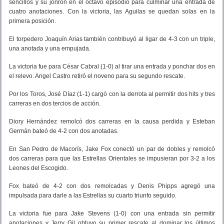
sencillos y su jonrón en el octavo episodio para culminar una entrada de
cuatro anotaciones. Con la victoria, las Aguilas se quedan solas en la
primera posición.
El torpedero Joaquín Arias también contribuyó al ligar de 4-3 con un triple,
una anotada y una empujada.
La victoria fue para César Cabral (1-0) al tirar una entrada y ponchar dos en
el relevo. Angel Castro retiró el noveno para su segundo rescate.
Por los Toros, José Díaz (1-1) cargó con la derrota al permitir dos hits y tres
carreras en dos tercios de acción.
Diory Hernández remolcó dos carreras en la causa perdida y Esteban
Germán bateó de 4-2 con dos anotadas.
En San Pedro de Macorís, Jake Fox conectó un par de dobles y remolcó
dos carreras para que las Estrellas Orientales se impusieran por 3-2 a los
Leones del Escogido.
Fox bateó de 4-2 con dos remolcadas y Denis Phipps agregó una
impulsada para darle a las Estrellas su cuarto triunfo seguido.
La victoria fue para Jake Stevens (1-0) con una entrada sin permitir
anotaciones y Jerry Gil obtuvo su primer rescate al dominar los últimos