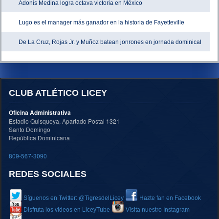
Adonis Medina logra octava victoria en México
Lugo es el manager más ganador en la historia de Fayetteville
De La Cruz, Rojas Jr. y Muñoz batean jonrones en jornada dominical
CLUB ATLÉTICO LICEY
Oficina Administrativa
Estadio Quisqueya, Apartado Postal 1321
Santo Domingo
República Dominicana
809-567-3090
REDES SOCIALES
Síguenos en Twitter: @TigresdelLicey
Hazte fan en Facebook
Disfruta los videos en LiceyTube
Visita nuestro Instagram