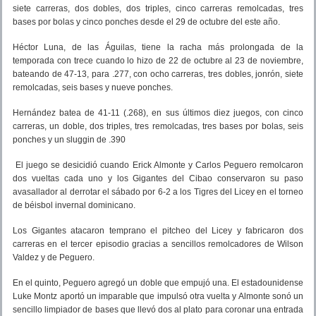
siete carreras, dos dobles, dos triples, cinco carreras remolcadas, tres
bases por bolas y cinco ponches desde el 29 de octubre del este año.
Héctor Luna, de las Águilas, tiene la racha más prolongada de la
temporada con trece cuando lo hizo de 22 de octubre al 23 de noviembre,
bateando de 47-13, para .277, con ocho carreras, tres dobles, jonrón, siete
remolcadas, seis bases y nueve ponches.
Hernández batea de 41-11 (.268), en sus últimos diez juegos, con cinco
carreras, un doble, dos triples, tres remolcadas, tres bases por bolas, seis
ponches y un sluggin de .390
El juego se desicidió cuando Erick Almonte y Carlos Peguero remolcaron
dos vueltas cada uno y los Gigantes del Cibao conservaron su paso
avasallador al derrotar el sábado por 6-2 a los Tigres del Licey en el torneo
de béisbol invernal dominicano.
Los Gigantes atacaron temprano el pitcheo del Licey y fabricaron dos
carreras en el tercer episodio gracias a sencillos remolcadores de Wilson
Valdez y de Peguero.
En el quinto, Peguero agregó un doble que empujó una. El estadounidense
Luke Montz aportó un imparable que impulsó otra vuelta y Almonte sonó un
sencillo limpiador de bases que llevó dos al plato para coronar una entrada