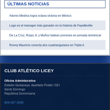
ÚLTIMAS NOTICIAS
Adonis Medina logra octava victoria en México
Lugo es el manager más ganador en la historia de Fayetteville
De La Cruz, Rojas Jr. y Muñoz batean jonrones en jornada dominical
Ronny Mauricio conecta dos cuadrangulares en Triple A
CLUB ATLÉTICO LICEY
Oficina Administrativa
Estadio Quisqueya, Apartado Postal 1321
Santo Domingo
República Dominicana
809-567-3090