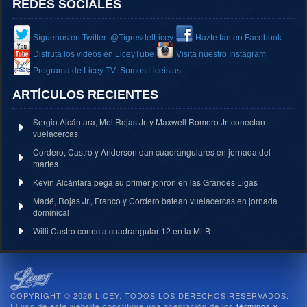
REDES SOCIALES
Síguenos en Twitter: @TigresdelLicey
Hazte fan en Facebook
Disfruta los videos en LiceyTube
Visita nuestro Instagram
Programa de Licey TV: Somos Liceistas
ARTÍCULOS RECIENTES
Sergio Alcántara, Mel Rojas Jr. y Maxwell Romero Jr. conectan
vuelacercas
Cordero, Castro y Anderson dan cuadrangulares en jornada del
martes
Kevin Alcántara pega su primer jonrón en las Grandes Ligas
Madé, Rojas Jr., Franco y Cordero batean vuelacercas en jornada
dominical
Willi Castro conecta cuadrangular 12 en la MLB
COPYRIGHT © 2026 LICEY. TODOS LOS DERECHOS RESERVADOS.
El uso de este website constituye una aceptación de los
términos y