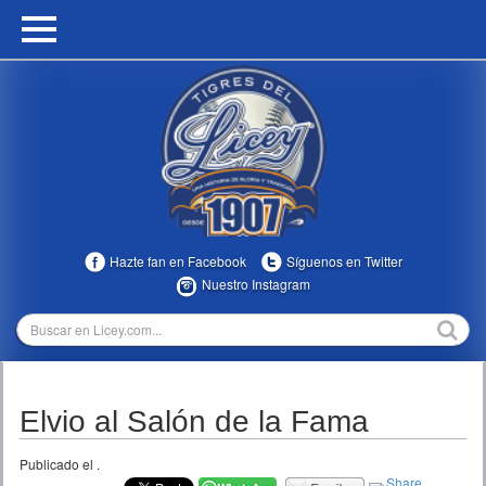
HOME
CALENDARIO
HISTORIA
ESTADÍSTICAS
COMUNIDAD
Hazte fan en Facebook
Síguenos en Twitter
INFOMEDIA
Nuestro Instagram
MULTIMEDIA
DIRECTIVOS 2023-2025
Elvio al Salón de la Fama
TEMPORADAS
Publicado el
.