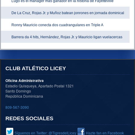
Lugo es el manager más ganador en la historia de Fayetteville
De La Cruz, Rojas Jr. y Muñoz batean jonrones en jornada dominical
Ronny Mauricio conecta dos cuadrangulares en Triple A
Barrera da 4 hits, Hernández, Rojas Jr. y Mauricio ligan vuelacercas
CLUB ATLÉTICO LICEY
Oficina Administrativa
Estadio Quisqueya, Apartado Postal 1321
Santo Domingo
República Dominicana
809-567-3090
REDES SOCIALES
Síguenos en Twitter: @TigresdelLicey
Hazte fan en Facebook