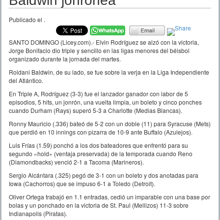
Baldwin jonronea
Publicado el
.
SANTO DOMINGO (Licey.com).- Elvin Rodríguez se alzó con la victoria,
Jorge Bonifacio dio triple y sencillo en las ligas menores del béisbol
organizado durante la jornada del martes.
Roldani Baldwin, de su lado, se fue sobre la verja en la Liga Independiente
del Atlántico.
En Triple A, Rodríguez (3-3) fue el lanzador ganador con labor de 5
episodios, 5 hits, un jonrón, una vuelta limpia, un boleto y cinco ponches
cuando Durham (Rays) superó 5-3 a Charlotte (Medias Blancas).
Ronny Mauricio (.336) bateó de 5-2 con un doble (11) para Syracuse (Mets)
que perdió en 10 innings con pizarra de 10-9 ante Buffalo (Azulejos).
Luis Frías (1.59) ponchó a los dos bateadores que enfrentó para su
segundo «hold» (ventaja preservada) de la temporada cuando Reno
(Diamondbacks) venció 2-1 a Tacoma (Marineros).
Sergio Alcántara (.325) pegó de 3-1 con un boleto y dos anotadas para
Iowa (Cachorros) que se impuso 6-1 a Toledo (Detroit).
Oliver Ortega trabajó en 1.1 entradas, cedió un imparable con una base por
bolas y un ponchado en la victoria de St. Paul (Mellizos) 11-3 sobre
Indianapolis (Piratas).