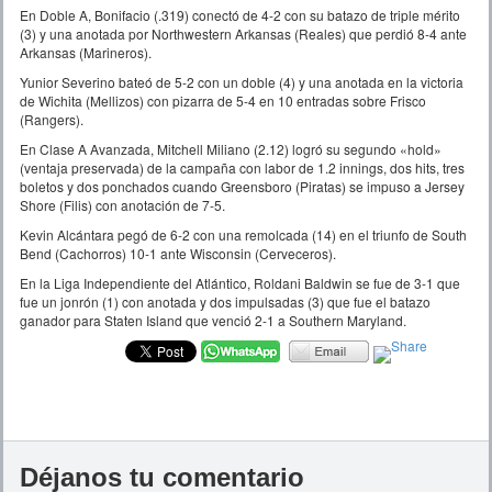
En Doble A, Bonifacio (.319) conectó de 4-2 con su batazo de triple mérito
(3) y una anotada por Northwestern Arkansas (Reales) que perdió 8-4 ante
Arkansas (Marineros).
Yunior Severino bateó de 5-2 con un doble (4) y una anotada en la victoria
de Wichita (Mellizos) con pizarra de 5-4 en 10 entradas sobre Frisco
(Rangers).
En Clase A Avanzada, Mitchell Miliano (2.12) logró su segundo «hold»
(ventaja preservada) de la campaña con labor de 1.2 innings, dos hits, tres
boletos y dos ponchados cuando Greensboro (Piratas) se impuso a Jersey
Shore (Filis) con anotación de 7-5.
Kevin Alcántara pegó de 6-2 con una remolcada (14) en el triunfo de South
Bend (Cachorros) 10-1 ante Wisconsin (Cerveceros).
En la Liga Independiente del Atlántico, Roldani Baldwin se fue de 3-1 que
fue un jonrón (1) con anotada y dos impulsadas (3) que fue el batazo
ganador para Staten Island que venció 2-1 a Southern Maryland.
Déjanos tu comentario