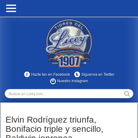
HOME
CALENDARIO
HISTORIA
ESTADÍSTICAS
COMUNIDAD
Hazte fan en Facebook
Síguenos en Twitter
INFOMEDIA
Nuestro Instagram
MULTIMEDIA
DIRECTIVOS 2023-2025
Elvin Rodríguez triunfa,
TEMPORADAS
Bonifacio triple y sencillo,