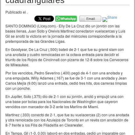
cuadrangulares
Publicado el
.
SANTO DOMINGO (Licey.com).- Elly De La Cruz dio un jonrón con las
bases llenas, Juan Soto y Orelvis Martínez conectaron vuelacercas y Luis
Gil se anotó la victoria en la jornada del miércoles correspondiente a la
pretemporada de las Grandes Ligas.
En Goodyear, De La Cruz (.500) bateó de 2-1 que fue su grand slam con
una anotada y cuatro remolcadas en la octava entrada para decidir el
triunfo de los Rojos de Cincinnati con pizarra de 12-8 sobre los Cerveceros
de Milwaukee.
Por los vencidos, Pedro Severino (.400) pegó de 4-1 con una anotada y
una empujada, Willy Adames (.167) se fue de 3-1 con una anotada y Jean
Carlos Mejía (9.00) lanzó una entrada, cedió tres hits, dos carreras limpias
con un ponche.
En Jupiter, Soto (.375) dio de 2-1 con su jonrón, anotó y empujó una con
una base por bolas para los Nacionales de Washington que cayeron
vencidos con marcador de 3-2 ante los Marlins de Miami.
Martínez (.333) conectó de 2-1, que fue su vuelacercas (2) con una anotada
y otra remolcada con los Azulejos de Toronto en un revés con anotación de
8-7 frente a los Filis de Filadelfia en Clearwater.
En Tampa, Gil (1-0, 0.00) laboró en dos entradas, cedió un imparable con