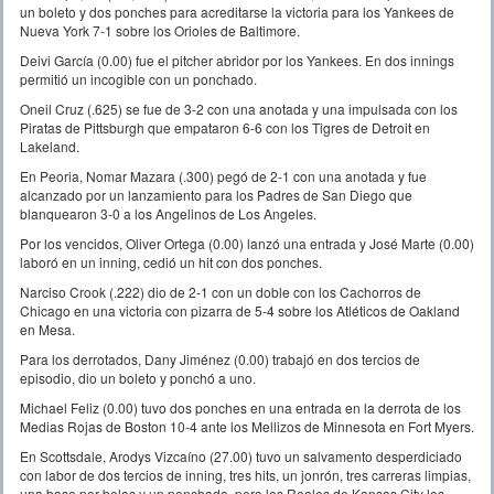
un boleto y dos ponches para acreditarse la victoria para los Yankees de
Nueva York 7-1 sobre los Orioles de Baltimore.
Deivi García (0.00) fue el pitcher abridor por los Yankees. En dos innings
permitió un incogible con un ponchado.
Oneil Cruz (.625) se fue de 3-2 con una anotada y una impulsada con los
Piratas de Pittsburgh que empataron 6-6 con los Tigres de Detroit en
Lakeland.
En Peoria, Nomar Mazara (.300) pegó de 2-1 con una anotada y fue
alcanzado por un lanzamiento para los Padres de San Diego que
blanquearon 3-0 a los Angelinos de Los Angeles.
Por los vencidos, Oliver Ortega (0.00) lanzó una entrada y José Marte (0.00)
laboró en un inning, cedió un hit con dos ponches.
Narciso Crook (.222) dio de 2-1 con un doble con los Cachorros de
Chicago en una victoria con pizarra de 5-4 sobre los Atléticos de Oakland
en Mesa.
Para los derrotados, Dany Jiménez (0.00) trabajó en dos tercios de
episodio, dio un boleto y ponchó a uno.
Michael Feliz (0.00) tuvo dos ponches en una entrada en la derrota de los
Medias Rojas de Boston 10-4 ante los Mellizos de Minnesota en Fort Myers.
En Scottsdale, Arodys Vizcaíno (27.00) tuvo un salvamento desperdiciado
con labor de dos tercios de inning, tres hits, un jonrón, tres carreras limpias,
una base por bolas y un ponchado, pero los Reales de Kansas City les