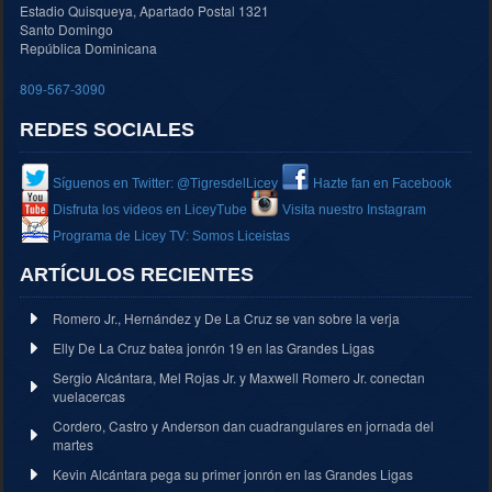
Estadio Quisqueya, Apartado Postal 1321
Santo Domingo
República Dominicana
809-567-3090
REDES SOCIALES
Síguenos en Twitter: @TigresdelLicey
Hazte fan en Facebook
Disfruta los videos en LiceyTube
Visita nuestro Instagram
Programa de Licey TV: Somos Liceistas
ARTÍCULOS RECIENTES
Romero Jr., Hernández y De La Cruz se van sobre la verja
Elly De La Cruz batea jonrón 19 en las Grandes Ligas
Sergio Alcántara, Mel Rojas Jr. y Maxwell Romero Jr. conectan
vuelacercas
Cordero, Castro y Anderson dan cuadrangulares en jornada del
martes
Kevin Alcántara pega su primer jonrón en las Grandes Ligas