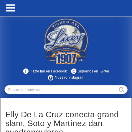
HOME
CALENDARIO
HISTORIA
ESTADÍSTICAS
COMUNIDAD
Hazte fan en Facebook
Síguenos en Twitter
INFOMEDIA
Nuestro Instagram
MULTIMEDIA
DIRECTIVOS 2023-2025
Elly De La Cruz conecta grand
TEMPORADAS
slam, Soto y Martínez dan