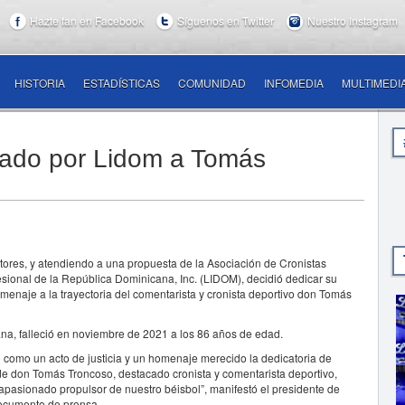
Hazte fan en Facebook
Síguenos en Twitter
Nuestro Instagram
HISTORIA
ESTADÍSTICAS
COMUNIDAD
INFOMEDIA
MULTIMEDI
cado por Lidom a Tomás
res, y atendiendo a una propuesta de la Asociación de Cronistas
sional de la República Dominicana, Inc. (LIDOM), decidió dedicar su
enaje a la trayectoria del comentarista y cronista deportivo don Tomás
na, falleció en noviembre de 2021 a los 86 años de edad.
o como un acto de justicia y un homenaje merecido la dedicatoria de
de don Tomás Troncoso, destacado cronista y comentarista deportivo,
pasionado propulsor de nuestro béisbol”, manifestó el presidente de
 documento de prensa.