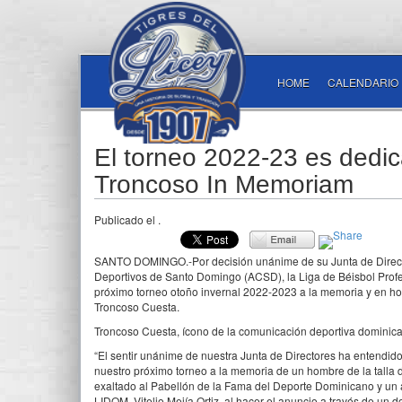
HOME
CALENDARIO
El torneo 2022-23 es dedi
Troncoso In Memoriam
Publicado el
.
SANTO DOMINGO.-Por decisión unánime de su Junta de Directo
Deportivos de Santo Domingo (ACSD), la Liga de Béisbol Profe
próximo torneo otoño invernal 2022-2023 a la memoria y en hom
Troncoso Cuesta.
Troncoso Cuesta, ícono de la comunicación deportiva dominica
“El sentir unánime de nuestra Junta de Directores ha entendid
nuestro próximo torneo a la memoria de un hombre de la talla 
exaltado al Pabellón de la Fama del Deporte Dominicano y un a
LIDOM, Vitelio Mejía Ortiz, al hacer el anuncio a través de un