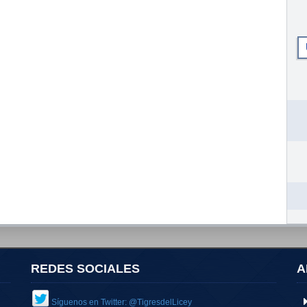
REDES SOCIALES
A
Síguenos en Twitter: @TigresdelLicey