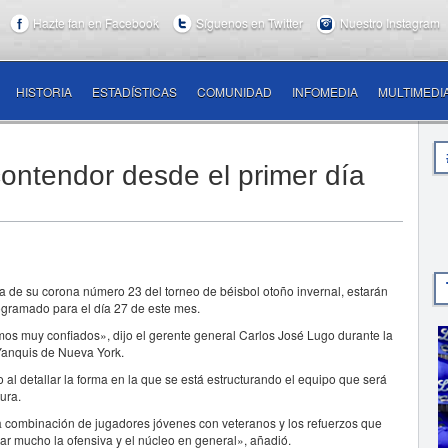
Hazte fan en Facebook
Síguenos en Twitter
Nuestro Instagram
HISTORIA
ESTADÍSTICAS
COMUNIDAD
INFOMEDIA
MULTIMEDI
contendor desde el primer día
a de su corona número 23 del torneo de béisbol otoño invernal, estarán
ogramado para el día 27 de este mes.
os muy confiados», dijo el gerente general Carlos José Lugo durante la
Yanquis de Nueva York.
al detallar la forma en la que se está estructurando el equipo que será
ura.
a combinación de jugadores jóvenes con veteranos y los refuerzos que
ar mucho la ofensiva y el núcleo en general», añadió.