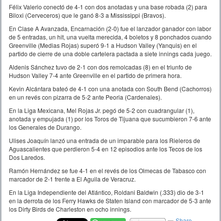
Félix Valerio conectó de 4-1 con dos anotadas y una base robada (2) para
Biloxi (Cerveceros) que le ganó 8-3 a Mississippi (Bravos).
En Clase A Avanzada, Encarnación (2-0) fue el lanzador ganador con labor
de 5 entradas, un hit, una vuelta merecida, 4 boletos y 8 ponchados cuando
Greenville (Medias Rojas) superó 9-1 a Hudson Valley (Yanquis) en el
partido de cierre de una doble cartelera pactada a siete innings cada juego.
Aldenis Sánchez tuvo de 2-1 con dos remolcadas (8) en el triunfo de
Hudson Valley 7-4 ante Greenville en el partido de primera hora.
Kevin Alcántara bateó de 4-1 con una anotada con South Bend (Cachorros)
en un revés con pizarra de 5-2 ante Peoria (Cardenales).
En la Liga Mexicana, Mel Rojas Jr. pegó de 5-2 con cuadrangular (1),
anotada y empujada (1) por los Toros de Tijuana que sucumbieron 7-6 ante
los Generales de Durango.
Ulises Joaquín lanzó una entrada de un imparable para los Rieleros de
Aguascalientes que perdieron 5-4 en 12 episodios ante los Tecos de los
Dos Laredos.
Ramón Hernández se fue 4-1 en el revés de los Olmecas de Tabasco con
marcador de 2-1 frente a El Aguila de Veracruz.
En la Liga Independiente del Atlántico, Roldani Baldwin (.333) dio de 3-1
en la derrota de los Ferry Hawks de Staten Island con marcador de 5-3 ante
los Dirty Birds de Charleston en ocho innings.