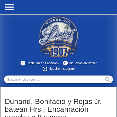
HOME
CALENDARIO
HISTORIA
ESTADÍSTICAS
COMUNIDAD
Hazte fan en Facebook
Síguenos en Twitter
INFOMEDIA
Nuestro Instagram
MULTIMEDIA
DIRECTIVOS 2023-2025
Dunand, Bonifacio y Rojas Jr.
TEMPORADAS
batean Hrs., Encarnación