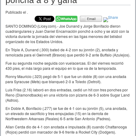
poncha a 8 y gana
Publicado el
.
SANTO DOMINGO (Licey.com).- Joe Dunand y Jorge Bonifacio dieron
cuadrangulares y Juan Daniel Encarnación ponchó a ocho y se alzó con la
victoria durante la jornada del viernes en las ligas menores del béisbol
organizado de los Estados Unidos.
En Triple A, Dunand (.300) bateó de 4-2 con su jonrón (2), anotada y
remolcada para el Gwinnett (Bravos) que perdió 9-2 ante Buffalo (Azulejos).
Fue su segunda noche seguida con vuelacercas. El del viernes recorrió
430 pies, el más largo para el equipo en lo que va de la temporada.
Ronny Mauricio (.323) pegó de 5-1 que fue un doble (8) con una anotada
para Syracuse (Mets) que blanqueó 2-0 a Toledo (Detroit).
Luis Frías (2.16) laboró en dos entradas, cedió un hit con tres ponches por
Reno (Diamondbacks) en una victoria con pizarra de 6-3 sobre Sugar Land
(Astros).
En Doble A, Bonifacio (.277) se fue de 4-1 con su jonrón (5), una anotada,
un elevado de sacrificio y tres empujadas (15) en la derrota de
Northwestern Arkansas (Reales) 6-5 ante San Antonio (Padres).
Allan Cerda dio de 4-1 con anotada e impulsada (8) cuando Chattanooga
(Rojos) perdió con marcador de 9-6 frente a Rocket City (Dodgers).