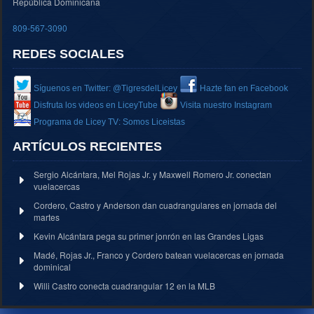
República Dominicana
809-567-3090
REDES SOCIALES
Síguenos en Twitter: @TigresdelLicey
Hazte fan en Facebook
Disfruta los videos en LiceyTube
Visita nuestro Instagram
Programa de Licey TV: Somos Liceistas
ARTÍCULOS RECIENTES
Sergio Alcántara, Mel Rojas Jr. y Maxwell Romero Jr. conectan
vuelacercas
Cordero, Castro y Anderson dan cuadrangulares en jornada del
martes
Kevin Alcántara pega su primer jonrón en las Grandes Ligas
Madé, Rojas Jr., Franco y Cordero batean vuelacercas en jornada
dominical
Willi Castro conecta cuadrangular 12 en la MLB