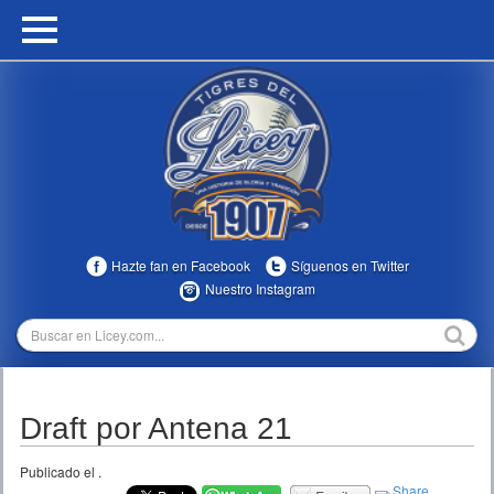
HOME
CALENDARIO
HISTORIA
ESTADÍSTICAS
COMUNIDAD
Hazte fan en Facebook
Síguenos en Twitter
INFOMEDIA
Nuestro Instagram
MULTIMEDIA
DIRECTIVOS 2023-2025
Draft por Antena 21
TEMPORADAS
Publicado el
.