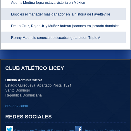
Adonis Medina logra octava victoria en México
Lugo es el manager más ganador en la historia de Fayetteville
De La Cruz, Rojas Jr. y Muñoz batean jonrones en jornada dominical
Ronny Mauricio conecta dos cuadrangulares en Triple A
CLUB ATLÉTICO LICEY
Oficina Administrativa
Estadio Quisqueya, Apartado Postal 1321
Santo Domingo
República Dominicana
809-567-3090
REDES SOCIALES
Síguenos en Twitter: @TigresdelLicey
Hazte fan en Facebook