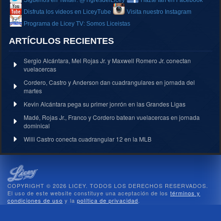
Disfruta los videos en LiceyTube
Visita nuestro Instagram
Programa de Licey TV: Somos Liceistas
ARTÍCULOS RECIENTES
Sergio Alcántara, Mel Rojas Jr. y Maxwell Romero Jr. conectan
vuelacercas
Cordero, Castro y Anderson dan cuadrangulares en jornada del
martes
Kevin Alcántara pega su primer jonrón en las Grandes Ligas
Madé, Rojas Jr., Franco y Cordero batean vuelacercas en jornada
dominical
Willi Castro conecta cuadrangular 12 en la MLB
COPYRIGHT © 2026 LICEY. TODOS LOS DERECHOS RESERVADOS.
El uso de este website constituye una aceptación de los
términos y
condiciones de uso
y la
política de privacidad
.