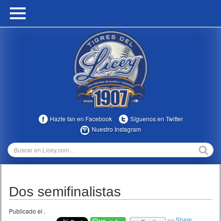
HOME
CALENDARIO
HISTORIA
ESTADÍSTICAS
COMUNIDAD
Hazte fan en Facebook
Síguenos en Twitter
INFOMEDIA
Nuestro Instagram
MULTIMEDIA
DIRECTIVOS 2023-2025
Dos semifinalistas
TEMPORADAS
Publicado el
.