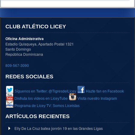
CLUB ATLÉTICO LICEY
Oficina Administrativa
Estadio Quisqueya, Apartado Postal 1321
Santo Domingo
República Dominicana
809-567-3090
REDES SOCIALES
Síguenos en Twitter: @TigresdelLicey
Hazte fan en Facebook
Disfruta los videos en LiceyTube
Visita nuestro Instagram
Programa de Licey TV: Somos Liceistas
ARTÍCULOS RECIENTES
Elly De La Cruz batea jonrón 19 en las Grandes Ligas