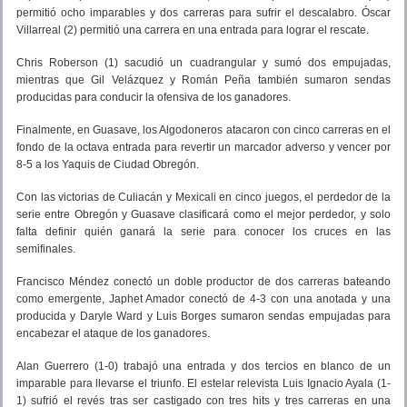
permitió ocho imparables y dos carreras para sufrir el descalabro. Óscar
Villarreal (2) permitió una carrera en una entrada para lograr el rescate.
Chris Roberson (1) sacudió un cuadrangular y sumó dos empujadas,
mientras que Gil Velázquez y Román Peña también sumaron sendas
producidas para conducir la ofensiva de los ganadores.
Finalmente, en Guasave, los Algodoneros atacaron con cinco carreras en el
fondo de la octava entrada para revertir un marcador adverso y vencer por
8-5 a los Yaquis de Ciudad Obregón.
Con las victorias de Culiacán y Mexicali en cinco juegos, el perdedor de la
serie entre Obregón y Guasave clasificará como el mejor perdedor, y solo
falta definir quién ganará la serie para conocer los cruces en las
semifinales.
Francisco Méndez conectó un doble productor de dos carreras bateando
como emergente, Japhet Amador conectó de 4-3 con una anotada y una
producida y Daryle Ward y Luis Borges sumaron sendas empujadas para
encabezar el ataque de los ganadores.
Alan Guerrero (1-0) trabajó una entrada y dos tercios en blanco de un
imparable para llevarse el triunfo. El estelar relevista Luis Ignacio Ayala (1-
1) sufrió el revés tras ser castigado con tres hits y tres carreras en una