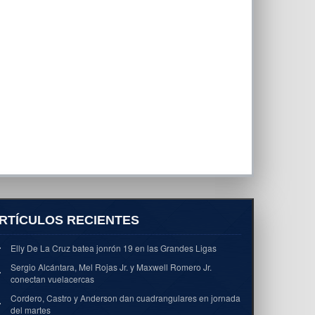
RTÍCULOS RECIENTES
Elly De La Cruz batea jonrón 19 en las Grandes Ligas
Sergio Alcántara, Mel Rojas Jr. y Maxwell Romero Jr.
conectan vuelacercas
Cordero, Castro y Anderson dan cuadrangulares en jornada
del martes