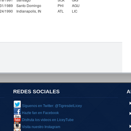
/31/1989
Santo Domingo
PHI
AGU
/24/1990
Indianapolis, IN
ATL
LIC
REDES SOCIALES
A
Síguenos en Twitter: @TigresdelLicey
Hazte fan en Facebook
Disfruta los videos en LiceyTube
Visita nuestro Instagram