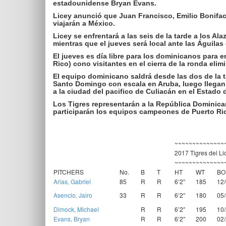
estadounidense Bryan Evans.
Licey anunció que Juan Francisco, Emilio Bonifa
viajarán a México.
Licey se enfrentará a las seis de la tarde a los Al
mientras que el jueves será local ante las Águilas 
El jueves es día libre para los dominicanos para e
Rico) cono visitantes en el cierra de la ronda elim
El equipo dominicano saldrá desde las dos de la t
Santo Domingo con escala en Aruba, luego llegan 
a la ciudad del pacifico de Culiacán en el Estado 
Los Tigres representarán a la República Dominican
participarán los equipos campeones de Puerto Ri
~~~~~~~~~~~~~~
2017 Tigres del Li
~~~~~~~~~~~~~~
PITCHERS
No.
B
T
HT
WT
BO
Arias, Gabriel
85
R
R
6’2″
185
12
Asencio, Jairo
33
R
R
6’2″
180
05
Dimock, Michael
R
R
6’2″
195
10
Evans, Bryan
R
R
6’2″
200
02