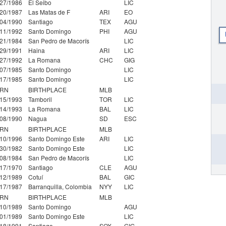
/27/1986
El Seibo
LIC
/20/1987
Las Matas de F
ARI
EO
/04/1990
Santiago
TEX
AGU
/11/1992
Santo Domingo
PHI
AGU
/21/1984
San Pedro de Macorís
LIC
/29/1991
Haina
ARI
LIC
/27/1992
La Romana
CHC
GIG
/07/1985
Santo Domingo
LIC
/17/1985
Santo Domingo
LIC
RN
BIRTHPLACE
MLB
/15/1993
Tamboril
TOR
LIC
/14/1993
La Romana
BAL
LIC
/08/1990
Nagua
SD
ESC
RN
BIRTHPLACE
MLB
/10/1996
Santo Domingo Este
ARI
LIC
/30/1982
Santo Domingo Este
LIC
/08/1984
San Pedro de Macorís
LIC
/17/1970
Santiago
CLE
AGU
/12/1989
Cotuí
BAL
GIC
/17/1987
Barranquilla, Colombia
NYY
LIC
RN
BIRTHPLACE
MLB
/10/1989
Santo Domingo
AGU
/01/1989
Santo Domingo Este
LIC
/18/1991
Santiago
SOX
GIG