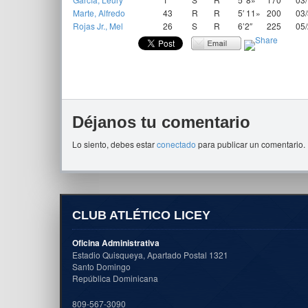
Marte, Alfredo
43
R
R
5′ 11»
200
03
Rojas Jr., Mel
26
S
R
6’2″
225
05
Déjanos tu comentario
Lo siento, debes estar
conectado
para publicar un comentario.
CLUB ATLÉTICO LICEY
Oficina Administrativa
Estadio Quisqueya, Apartado Postal 1321
Santo Domingo
República Dominicana
809-567-3090