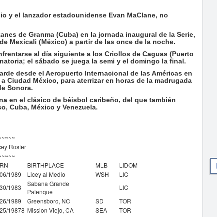
cio y el lanzador estadounidense Evan MaClane, no
azanes de Granma (Cuba) en la jornada inaugural de la Serie,
de Mexicali (México) a partir de las once de la noche.
nfrentarse al día siguiente a los Criollos de Caguas (Puerto
inatoria; el sábado se juega la semi y el domingo la final.
arde desde el Aeropuerto Internacional de las Américas en
a Ciudad México, para aterrizar en horas de la madrugada
de Sonora.
a en el clásico de béisbol caribeño, del que también
co, Cuba, México y Venezuela.
~~~~~
cey Roster
~~~~~
RN
BIRTHPLACE
MLB
LIDOM
/06/1989
Licey al Medio
WSH
LIC
Sabana Grande
/30/1983
LIC
Palenque
/26/1989
Greensboro, NC
SD
TOR
/25/19878
Mission Viejo, CA
SEA
TOR