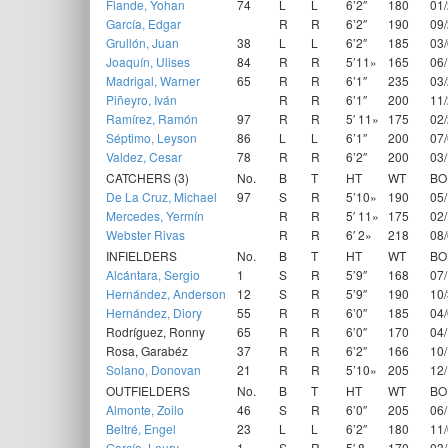
Flande, Yohan
74
L
L
6’2″
180
01
García, Edgar
R
R
6’2″
190
09
Grullón, Juan
38
L
L
6’2″
185
03
Joaquín, Ulises
84
R
R
5’11»
165
06
Madrigal, Warner
65
R
R
6’1″
235
03
Piñeyro, Iván
R
R
6’1″
200
11
Ramírez, Ramón
97
R
R
5′ 11»
175
02
Séptimo, Leyson
86
L
L
6’1″
200
07
Valdez, Cesar
78
R
R
6’2″
200
03
CATCHERS (3)
No.
B
T
HT
WT
BO
De La Cruz, Michael
97
S
R
5’10»
190
05
Mercedes, Yermín
R
R
5′ 11»
175
02
Webster Rivas
R
R
6′ 2»
218
08
INFIELDERS
No.
B
T
HT
WT
BO
Alcántara, Sergio
1
S
R
5’9″
168
07
Hernández, Anderson
12
S
R
5’9″
190
10
Hernández, Diory
55
R
R
6’0″
185
04
Rodríguez, Ronny
65
R
R
6’0″
170
04
Rosa, Garabéz
37
R
R
6’2″
166
10
Solano, Donovan
21
R
R
5’10»
205
12
OUTFIELDERS
No.
B
T
HT
WT
BO
Almonte, Zoilo
46
S
R
6’0″
205
06
Beltré, Engel
23
L
L
6’2″
180
11
García, Leury
1
S
R
5′ 8»
170
03