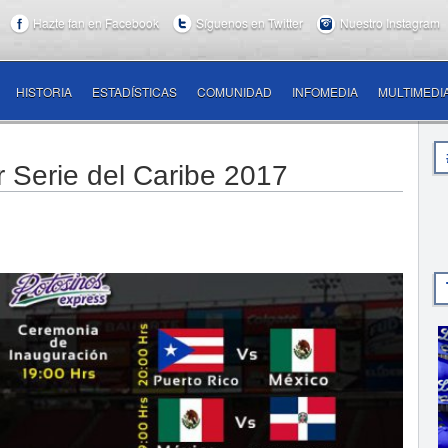
Hazte fan en Facebook
Síguenos en Twitter
Nuestro Instagram
HISTORIA
ESTADÍSTICAS
COMUNIDAD
INFOMEDIA
MULTIMEDI
 Serie del Caribe 2017