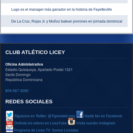
Lugo es el manager más ganador en la historia de Fayetteville
De La Cruz, Rojas Jr. y Muñoz batean jonrones en jornada dominical
CLUB ATLÉTICO LICEY
Oficina Administrativa
Estadio Quisqueya, Apartado Postal 1321
Santo Domingo
República Dominicana
809-567-3090
REDES SOCIALES
Síguenos en Twitter: @TigresdelLicey
Hazte fan en Facebook
Disfruta los videos en LiceyTube
Visita nuestro Instagram
Programa de Licey TV: Somos Liceistas