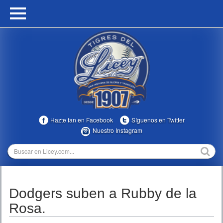
HOME
CALENDARIO
HISTORIA
ESTADÍSTICAS
COMUNIDAD
Hazte fan en Facebook
Síguenos en Twitter
INFOMEDIA
Nuestro Instagram
MULTIMEDIA
DIRECTIVOS 2023-2025
Dodgers suben a Rubby de la
TEMPORADAS
Rosa.