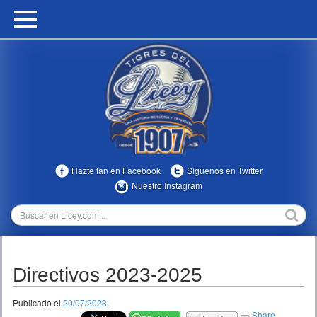
HOME
CALENDARIO
HISTORIA
ESTADÍSTICAS
COMUNIDAD
Hazte fan en Facebook
Síguenos en Twitter
INFOMEDIA
Nuestro Instagram
MULTIMEDIA
DIRECTIVOS 2023-2025
Directivos 2023-2025
TEMPORADAS
Publicado el
20/07/2023
.