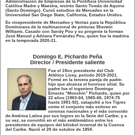
Administración de Empresas de la Pontificia Universidad
Católica Madre y Maestra, recinto Santo Tomás de Aquino
(Santo Domingo). Cursó estudios de Mercadeo en la
Universidad San Diego State, California, Estados Unidos.
Es vicepresidente de Mercadeo y Ventas para la República
Dominicana de la multinacional de pinturas Sherwin
Williams. Casado con Sandy Pou y su progenie la forman
José Manuel y Adriana Fernández Pou, quien fue la madrina
en la temporada 2020-21.
Domingo E. Pichardo Peña
Director / Presidente saliente
Fue el 19no presidente del Club
Atlético Licey, periodo 2019-2021.
Formó en la tercera pareja de padre-
hijo que alcanza el honroso sitial. Su
padre fue el ingeniero Domingo
Ernesto “Monchín” Pichardo, quien por
22 años (1963-64, 1965-66, 1974-75
hasta 1991-92), catapultó a los Tigres
como el conjunto más exitoso en
coronas nacionales y el más conocido
de América Latina por sus logros en la Serie del Caribe; y a
su vez, se convirtió en el más emblemático entre los
presidentes de equipos del béisbol invernal de la Cuenca
del Caribe. Nació el 29 de octubre de 1954.