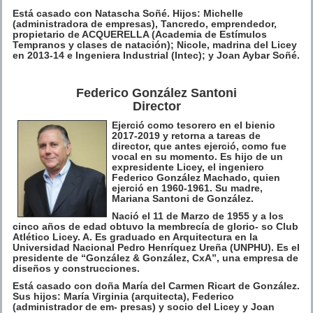
Está casado con Natascha Soñé. Hijos: Michelle
(administradora de empresas), Tancredo, emprendedor,
propietario de ACQUERELLA (Academia de Estímulos
Tempranos y clases de natación); Nicole, madrina del Licey
en 2013-14 e Ingeniera Industrial (Intec); y Joan Aybar Soñé.
Federico González Santoni
Director
Ejerció como tesorero en el bienio
2017-2019 y retorna a tareas de
director, que antes ejerció, como fue
vocal en su momento. Es hijo de un
expresidente Licey, el ingeniero
Federico González Machado, quien
ejerció en 1960-1961. Su madre,
Mariana Santoni de González.
Nació el 11 de Marzo de 1955 y a los
cinco años de edad obtuvo la membrecía de glorio- so Club
Atlético Licey. A. Es graduado en Arquitectura en la
Universidad Nacional Pedro Henríquez Ureña (UNPHU). Es el
presidente de “González & González, CxA”, una empresa de
diseños y construcciones.
Está casado con doña María del Carmen Ricart de González.
Sus hijos: María Virginia (arquitecta), Federico
(administrador de em- presas) y socio del Licey y Joan