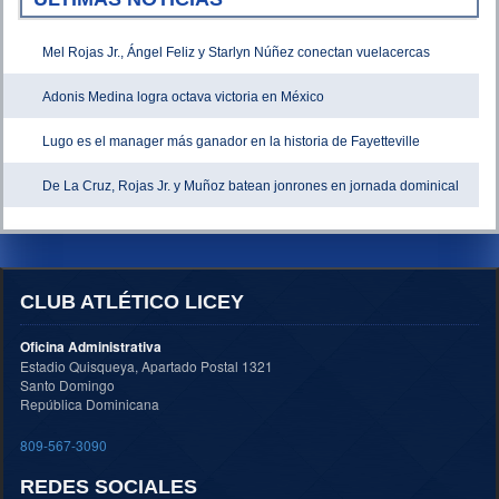
Mel Rojas Jr., Ángel Feliz y Starlyn Núñez conectan vuelacercas
Adonis Medina logra octava victoria en México
Lugo es el manager más ganador en la historia de Fayetteville
De La Cruz, Rojas Jr. y Muñoz batean jonrones en jornada dominical
CLUB ATLÉTICO LICEY
Oficina Administrativa
Estadio Quisqueya, Apartado Postal 1321
Santo Domingo
República Dominicana
809-567-3090
REDES SOCIALES