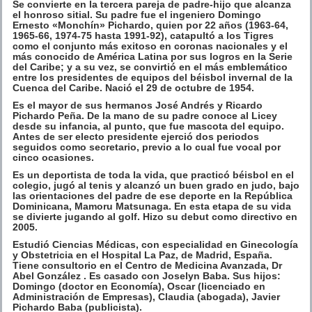
Se convierte en la tercera pareja de padre-hijo que alcanza
el honroso sitial. Su padre fue el ingeniero Domingo
Ernesto «Monchín» Pichardo, quien por 22 años (1963-64,
1965-66, 1974-75 hasta 1991-92), catapultó a los Tigres
como el conjunto más exitoso en coronas nacionales y el
más conocido de América Latina por sus logros en la Serie
del Caribe; y a su vez, se convirtió en el más emblemático
entre los presidentes de equipos del béisbol invernal de la
Cuenca del Caribe. Nació el 29 de octubre de 1954.
Es el mayor de sus hermanos José Andrés y Ricardo
Pichardo Peña. De la mano de su padre conoce al Licey
desde su infancia, al punto, que fue mascota del equipo.
Antes de ser electo presidente ejerció dos periodos
seguidos como secretario, previo a lo cual fue vocal por
cinco ocasiones.
Es un deportista de toda la vida, que practicó béisbol en el
colegio, jugó al tenis y alcanzó un buen grado en judo, bajo
las orientaciones del padre de ese deporte en la República
Dominicana, Mamoru Matsunaga. En esta etapa de su vida
se divierte jugando al golf. Hizo su debut como directivo en
2005.
Estudió Ciencias Médicas, con especialidad en Ginecología
y Obstetricia en el Hospital La Paz, de Madrid, España.
Tiene consultorio en el Centro de Medicina Avanzada, Dr
Abel González . Es casado con Joselyn Baba. Sus hijos:
Domingo (doctor en Economía), Oscar (licenciado en
Administración de Empresas), Claudia (abogada), Javier
Pichardo Baba (publicista).