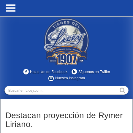
HOME
CALENDARIO
HISTORIA
ESTADÍSTICAS
COMUNIDAD
Hazte fan en Facebook
Síguenos en Twitter
INFOMEDIA
Nuestro Instagram
MULTIMEDIA
DIRECTIVOS 2023-2025
Destacan proyección de Rymer
TEMPORADAS
Liriano.