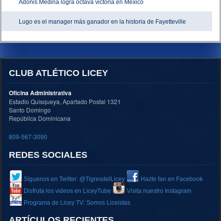
Adonis Medina logra octava victoria en México
Lugo es el manager más ganador en la historia de Fayetteville
CLUB ATLÉTICO LICEY
Oficina Administrativa
Estadio Quisqueya, Apartado Postal 1321
Santo Domingo
República Dominicana
809-567-3090
REDES SOCIALES
Síguenos en Twitter: @TigresdelLicey
Hazte fan en Facebook
Disfruta los videos en LiceyTube
Visita nuestro Instagram
Programa de Licey TV: Somos Liceistas
ARTÍCULOS RECIENTES