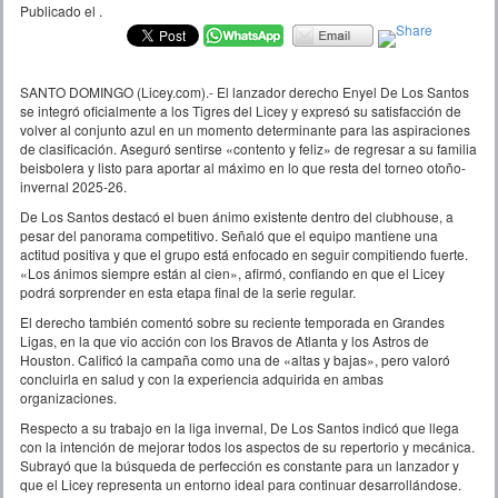
Publicado el
.
SANTO DOMINGO (Licey.com).- El lanzador derecho Enyel De Los Santos
se integró oficialmente a los Tigres del Licey y expresó su satisfacción de
volver al conjunto azul en un momento determinante para las aspiraciones
de clasificación. Aseguró sentirse «contento y feliz» de regresar a su familia
beisbolera y listo para aportar al máximo en lo que resta del torneo otoño-
invernal 2025-26.
De Los Santos destacó el buen ánimo existente dentro del clubhouse, a
pesar del panorama competitivo. Señaló que el equipo mantiene una
actitud positiva y que el grupo está enfocado en seguir compitiendo fuerte.
«Los ánimos siempre están al cien», afirmó, confiando en que el Licey
podrá sorprender en esta etapa final de la serie regular.
El derecho también comentó sobre su reciente temporada en Grandes
Ligas, en la que vio acción con los Bravos de Atlanta y los Astros de
Houston. Calificó la campaña como una de «altas y bajas», pero valoró
concluirla en salud y con la experiencia adquirida en ambas
organizaciones.
Respecto a su trabajo en la liga invernal, De Los Santos indicó que llega
con la intención de mejorar todos los aspectos de su repertorio y mecánica.
Subrayó que la búsqueda de perfección es constante para un lanzador y
que el Licey representa un entorno ideal para continuar desarrollándose.