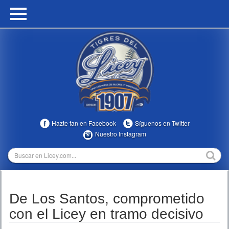
HOME
CALENDARIO
HISTORIA
ESTADÍSTICAS
COMUNIDAD
Hazte fan en Facebook
Síguenos en Twitter
INFOMEDIA
Nuestro Instagram
MULTIMEDIA
DIRECTIVOS 2023-2025
De Los Santos, comprometido
TEMPORADAS
con el Licey en tramo decisivo