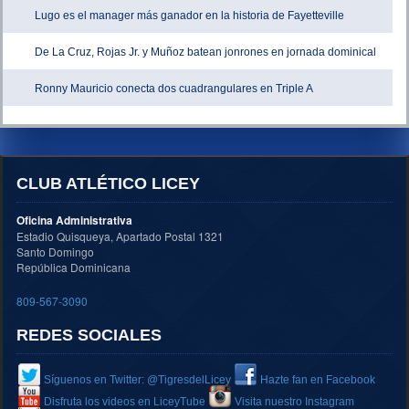
Lugo es el manager más ganador en la historia de Fayetteville
De La Cruz, Rojas Jr. y Muñoz batean jonrones en jornada dominical
Ronny Mauricio conecta dos cuadrangulares en Triple A
CLUB ATLÉTICO LICEY
Oficina Administrativa
Estadio Quisqueya, Apartado Postal 1321
Santo Domingo
República Dominicana
809-567-3090
REDES SOCIALES
Síguenos en Twitter: @TigresdelLicey
Hazte fan en Facebook
Disfruta los videos en LiceyTube
Visita nuestro Instagram