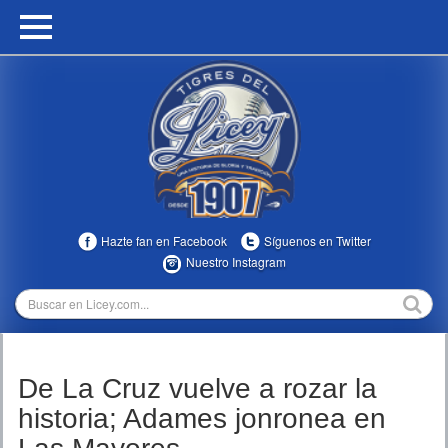
HOME
CALENDARIO
HISTORIA
ESTADÍSTICAS
COMUNIDAD
Hazte fan en Facebook
Síguenos en Twitter
INFOMEDIA
Nuestro Instagram
MULTIMEDIA
DIRECTIVOS 2023-2025
De La Cruz vuelve a rozar la
TEMPORADAS
historia; Adames jonronea en