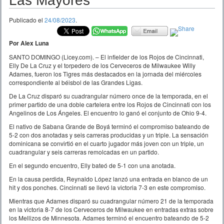
Las Mayores
Publicado el
24/08/2023
.
Por Alex Luna
SANTO DOMINGO (Licey.com). – El infielder de los Rojos de Cincinnati,
Elly De La Cruz y el torpedero de los Cerveceros de Milwaukee Willy
Adames, fueron los Tigres más destacados en la jornada del miércoles
correspondiente al béisbol de las Grandes Ligas.
De La Cruz disparó su cuadrangular número once de la temporada, en el
primer partido de una doble cartelera entre los Rojos de Cincinnati con los
Angelinos de Los Ángeles. El encuentro lo ganó el conjunto de Ohio 9-4.
El nativo de Sabana Grande de Boyá terminó el compromiso bateando de
5-2 con dos anotadas y seis carreras producidas y un triple. La sensación
dominicana se convirtió en el cuarto jugador más joven con un triple, un
cuadrangular y seis carreras remolcadas en un partido.
En el segundo encuentro, Elly bateó de 5-1 con una anotada.
En la causa perdida, Reynaldo López lanzó una entrada en blanco de un
hit y dos ponches. Cincinnati se llevó la victoria 7-3 en este compromiso.
Mientras que Adames disparó su cuadrangular número 21 de la temporada
en la victoria 8-7 de los Cerveceros de Milwaukee en entradas extras sobre
los Mellizos de Minnesota. Adames terminó el encuentro bateando de 5-2