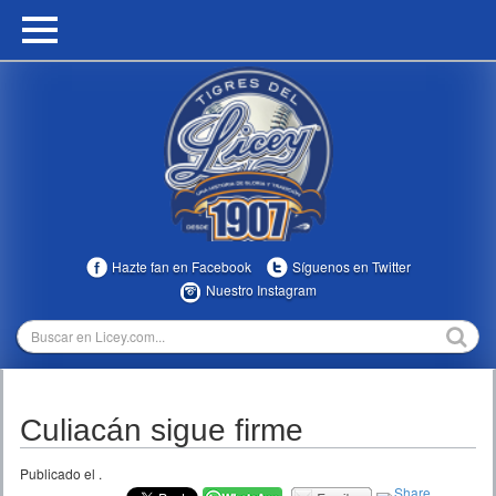
HOME
CALENDARIO
HISTORIA
ESTADÍSTICAS
COMUNIDAD
Hazte fan en Facebook
Síguenos en Twitter
INFOMEDIA
Nuestro Instagram
MULTIMEDIA
DIRECTIVOS 2023-2025
Culiacán sigue firme
TEMPORADAS
Publicado el
.