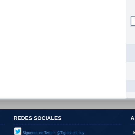
REDES SOCIALES
A
Síguenos en Twitter: @TigresdelLicey