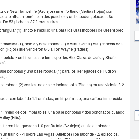
 Cats de New Hampshire (Azulejos) ante Portland (Medias Rojas) con
s, ocho hits, un jonrón con dos ponches y un bateador golpeado. Se
. De 53 pitcheos, 37 fueron strikes.
adrangular (1), anotó e impulsó una para los Grasshoppers de Greensboro
remolcada (1), boleto y base robada (1) y Allan Cerda (.500) conectó de 2-
on (Rojos) que vencieron 6-5 a Fort Wayne (Padres).
un boleto y un hit en cuatro turnos por los BlueClaws de Jersey Shore
es).
base por bolas y una base robada (1) para los Renegades de Hudson
as).
se robada (2) con los Indians de Indianapolis (Piratas) en una victoria 3-2
anador con labor de 1.1 entradas, un hit permitido, una carrera inmerecida
n un inning de dos imparables, una base por bolas y dos ponchados cuando
lley (Filis).
 fueron blanqueados 1-0 por Buffalo (Azulejos) en siete entradas.
 un triunfo 7-1 sobre Las Vegas (Atléticos) con labor de 4.2 episodios,