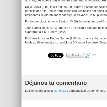
dos hits, dos boletos, cinco ponches. Enfrentó a 18 bateadores,
Deivi García (3.00) inició por los RailRiders de Scranton/Wilk
permitió dos hits, una carrera limpia con tres bases por bolas
bateadores, le dieron dos rodados y un elevado. De 53 pitcheos
Por los vencidos, Antonio Santos (13.50) tiró un inning, cedió 
Jean Carlos Mejía (0.00) laboró en un episodio con una base 
superaron 3-1 a Durham (Rays).
En Clase A, Josías De Los Santos (9.00) lanzó una entrada de u
Modesto (Marineros) en una victoria 5-3 sobre San Jose (Gigan
Déjanos tu comentario
Lo siento, debes estar
conectado
para publicar un comentario.