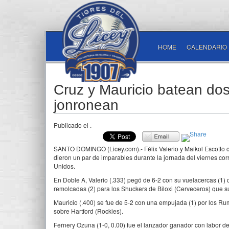
HOME
CALENDARIO
Cruz y Mauricio batean dos
jonronean
Publicado el
.
SANTO DOMINGO (Licey.com).- Félix Valerio y Maikol Escotto 
dieron un par de imparables durante la jornada del viernes co
Unidos.
En Doble A, Valerio (.333) pegó de 6-2 con su vuelacercas (1)
remolcadas (2) para los Shuckers de Biloxi (Cerveceros) que s
Mauricio (.400) se fue de 5-2 con una empujada (1) por los R
sobre Hartford (Rockies).
Fernery Ozuna (1-0, 0.00) fue el lanzador ganador con labor d