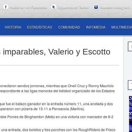
Hazte fan en Facebook
Síguenos en Twitter
Nuestro Instagram
HISTORIA
ESTADÍSTICAS
COMUNIDAD
INFOMEDIA
MULTIMEDI
 imparables, Valerio y Escotto
conectaron sendos jonrones, mientras que Oneil Cruz y Ronny Mauricio
rrespondiente a las ligas menores del béisbol organizado de los Estados
 que fue el batazo ganador en la entrada número 11, una anotada y dos
uperaron con pizarra de 13-11 a Pensacola (Marlins).
umble Ponies de Binghamton (Mets) en una victoria con marcador de 8-2
e una entrada, dos boletos y tres ponches con los RoughRiders de Frisco