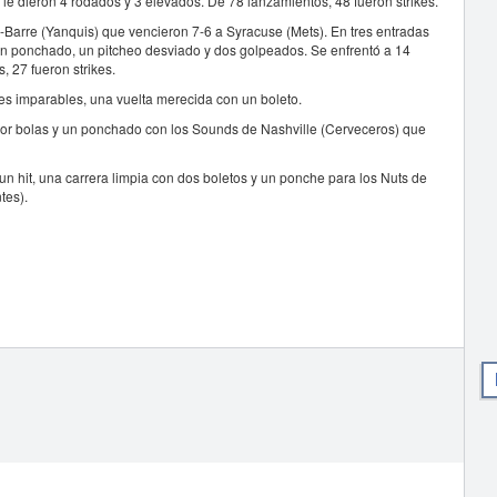
 le dieron 4 rodados y 3 elevados. De 78 lanzamientos, 48 fueron strikes.
es-Barre (Yanquis) que vencieron 7-6 a Syracuse (Mets). En tres entradas
, un ponchado, un pitcheo desviado y dos golpeados. Se enfrentó a 14
, 27 fueron strikes.
tres imparables, una vuelta merecida con un boleto.
por bolas y un ponchado con los Sounds de Nashville (Cerveceros) que
n hit, una carrera limpia con dos boletos y un ponche para los Nuts de
tes).