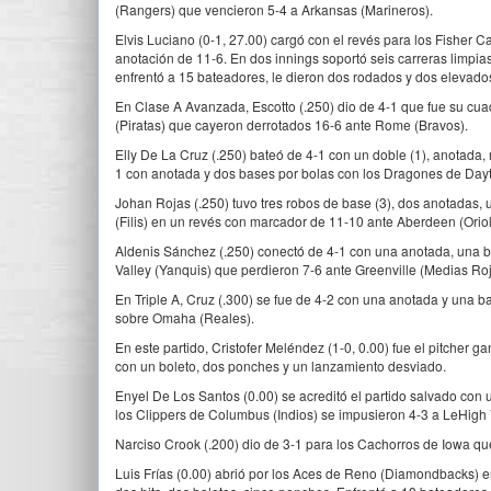
(Rangers) que vencieron 5-4 a Arkansas (Marineros).
Elvis Luciano (0-1, 27.00) cargó con el revés para los Fisher
anotación de 11-6. En dos innings soportó seis carreras limpia
enfrentó a 15 bateadores, le dieron dos rodados y dos elevados
En Clase A Avanzada, Escotto (.250) dio de 4-1 que fue su cu
(Piratas) que cayeron derrotados 16-6 ante Rome (Bravos).
Elly De La Cruz (.250) bateó de 4-1 con un doble (1), anotada, 
1 con anotada y dos bases por bolas con los Dragones de Dayt
Johan Rojas (.250) tuvo tres robos de base (3), dos anotadas, 
(Filis) en un revés con marcador de 11-10 ante Aberdeen (Oriol
Aldenis Sánchez (.250) conectó de 4-1 con una anotada, una 
Valley (Yanquis) que perdieron 7-6 ante Greenville (Medias Roj
En Triple A, Cruz (.300) se fue de 4-2 con una anotada y una ba
sobre Omaha (Reales).
En este partido, Cristofer Meléndez (1-0, 0.00) fue el pitcher g
con un boleto, dos ponches y un lanzamiento desviado.
Enyel De Los Santos (0.00) se acreditó el partido salvado co
los Clippers de Columbus (Indios) se impusieron 4-3 a LeHigh Va
Narciso Crook (.200) dio de 3-1 para los Cachorros de Iowa que
Luis Frías (0.00) abrió por los Aces de Reno (Diamondbacks) en