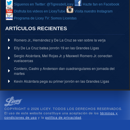
Síguenos en Twitter: @TigresdelLicey
Hazte fan en Facebook
Disfruta los videos en LiceyTube
Visita nuestro Instagram
Programa de Licey TV: Somos Liceistas
ARTÍCULOS RECIENTES
Romero Jr., Hernández y De La Cruz se van sobre la verja
Elly De La Cruz batea jonrón 19 en las Grandes Ligas
Sergio Alcántara, Mel Rojas Jr. y Maxwell Romero Jr. conectan
vuelacercas
Cordero, Castro y Anderson dan cuadrangulares en jornada del
martes
Kevin Alcántara pega su primer jonrón en las Grandes Ligas
COPYRIGHT © 2026 LICEY. TODOS LOS DERECHOS RESERVADOS.
El uso de este website constituye una aceptación de los
términos y
condiciones de uso
y la
política de privacidad
.