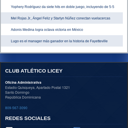
Yophery Rodríguez da siete hits en doble juego, incluyendo de 5-5
Mel Rojas Jr., Ángel Feliz y Starlyn Núñez conectan vuelacercas
Adonis Medina logra octava victoria en México
Lugo es el manager más ganador en la historia de Fayetteville
CLUB ATLÉTICO LICEY
Oficina Administrativa
Estadio Quisqueya, Apartado Postal 1321
Santo Domingo
República Dominicana
809-567-3090
REDES SOCIALES