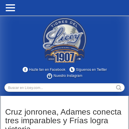
HOME
CALENDARIO
HISTORIA
ESTADÍSTICAS
COMUNIDAD
Hazte fan en Facebook
Síguenos en Twitter
INFOMEDIA
Nuestro Instagram
MULTIMEDIA
DIRECTIVOS 2023-2025
Cruz jonronea, Adames conecta
TEMPORADAS
tres imparables y Frías logra