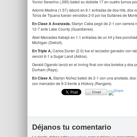
Yunior Severino (.395) bateó su doblete 17 en cuatro turnos p
Adonis Medina (1.57) laboró en 6.1 entradas de dos hits, dos v
Toros de Tijuana fueran vencidos 2-0 por los Sultanes de Monte
En Clase A Avanzada,
Starlyn Caba pegó de 2-1 con carrera re
12-7 ante Lake County (Guardianes).
Abel Mercedes trabajó en 1.1 entradas de un hit y tres poncha
Michigan (Detroit).
En Triple A,
Carlos Durán (2-0) fue el lanzador ganador con l
venció 6-1 a Sugar Land (Astros).
Gerald Ogando lanzó en el inning final con dos boletos y dos p
Durham (Rays).
En Clase A,
Starlyn Núñez bateó de 2-1 con una anotada, dos 
con marcador de 9-3 frente a Hickory (Rangers).
Déjanos tu comentario
Lo siento, debes estar
conectado
para publicar un comentario.