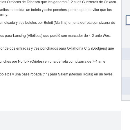
or los Olmecas de Tabasco que les ganaron 3-2 a los Guerreros de Oaxaca.
ueltas merecida, un boleto y ocho ponches, pero no pudo evitar que los
rrey.
molcada y tres boletos por Beloit (Marlins) en una derrota con pizarra de
dos para Lansing (Atléticos) que perdió con marcador de 4-2 ante West
abor de dos entradas y tres ponchados para Oklahoma City (Dodgers) que
onches por Norfolk (Orioles) en una derrota con pizarra de 7-4 ante
boletos y una base robada (11) para Salem (Medias Rojas) en un revés