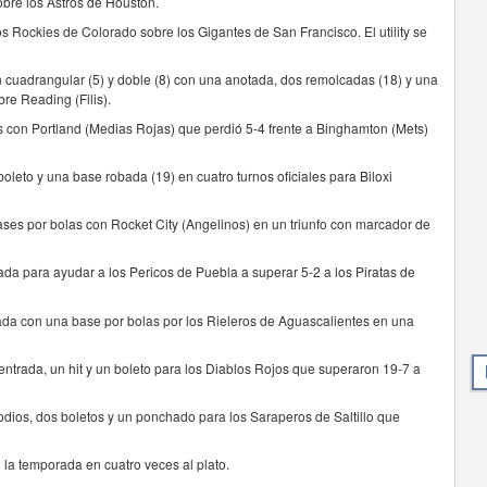
obre los Astros de Houston.
los Rockies de Colorado sobre los Gigantes de San Francisco. El utility se
 cuadrangular (5) y doble (8) con una anotada, dos remolcadas (18) y una
bre Reading (Filis).
s con Portland (Medias Rojas) que perdió 5-4 frente a Binghamton (Mets)
leto y una base robada (19) en cuatro turnos oficiales para Biloxi
ses por bolas con Rocket City (Angelinos) en un triunfo con marcador de
a para ayudar a los Pericos de Puebla a superar 5-2 a los Piratas de
ada con una base por bolas por los Rieleros de Aguascalientes en una
e entrada, un hit y un boleto para los Diablos Rojos que superaron 19-7 a
sodios, dos boletos y un ponchado para los Saraperos de Saltillo que
la temporada en cuatro veces al plato.