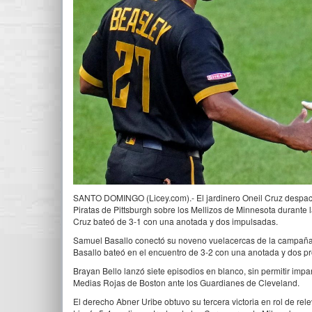
SANTO DOMINGO (Licey.com).- El jardinero Oneil Cruz despachó
Piratas de Pittsburgh sobre los Mellizos de Minnesota durante 
Cruz bateó de 3-1 con una anotada y dos impulsadas.
Samuel Basallo conectó su noveno vuelacercas de la campaña e
Basallo bateó en el encuentro de 3-2 con una anotada y dos p
Brayan Bello lanzó siete episodios en blanco, sin permitir impa
Medias Rojas de Boston ante los Guardianes de Cleveland.
El derecho Abner Uribe obtuvo su tercera victoria en rol de rel