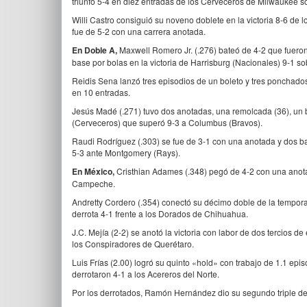
triunfo 5-4 en diez entradas de los Cerveceros de Milwaukee s
Willi Castro consiguió su noveno doblete en la victoria 8-6 de 
fue de 5-2 con una carrera anotada.
En Doble A,
Maxwell Romero Jr. (.276) bateó de 4-2 que fueron
base por bolas en la victoria de Harrisburg (Nacionales) 9-1 so
Reidis Sena lanzó tres episodios de un boleto y tres ponchado
en 10 entradas.
Jesús Madé (.271) tuvo dos anotadas, una remolcada (36), un bo
(Cerveceros) que superó 9-3 a Columbus (Bravos).
Raudi Rodríguez (.303) se fue de 3-1 con una anotada y dos ba
5-3 ante Montgomery (Rays).
En México,
Cristhian Adames (.348) pegó de 4-2 con una anotad
Campeche.
Andretty Cordero (.354) conectó su décimo doble de la tempor
derrota 4-1 frente a los Dorados de Chihuahua.
J.C. Mejía (2-2) se anotó la victoria con labor de dos tercios d
los Conspiradores de Querétaro.
Luis Frías (2.00) logró su quinto «hold» con trabajo de 1.1 epi
derrotaron 4-1 a los Acereros del Norte.
Por los derrotados, Ramón Hernández dio su segundo triple de 