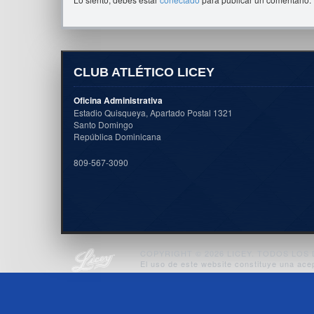
CLUB ATLÉTICO LICEY
Oficina Administrativa
Estadio Quisqueya, Apartado Postal 1321
Santo Domingo
República Dominicana
809-567-3090
COPYRIGHT © 2026 LICEY. TODOS LO
El uso de este website constituye una ace