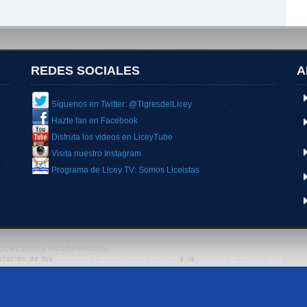
REDES SOCIALES
A
Síguenos en Twitter: @TigresdelLicey
Hazte fan en Facebook
Disfruta los videos en LiceyTube
Visita nuestro Instagram
Programa de Licey TV: Somos Liceistas
S DERECHOS RESERVADOS.
ptación de los
términos y condiciones de uso
y la
política de privacidad
.