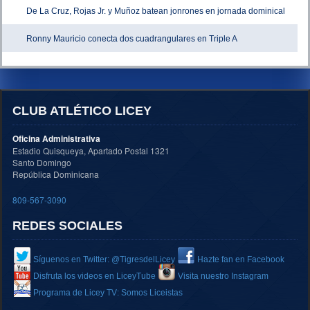
De La Cruz, Rojas Jr. y Muñoz batean jonrones en jornada dominical
Ronny Mauricio conecta dos cuadrangulares en Triple A
CLUB ATLÉTICO LICEY
Oficina Administrativa
Estadio Quisqueya, Apartado Postal 1321
Santo Domingo
República Dominicana
809-567-3090
REDES SOCIALES
Síguenos en Twitter: @TigresdelLicey
Hazte fan en Facebook
Disfruta los videos en LiceyTube
Visita nuestro Instagram
Programa de Licey TV: Somos Liceistas