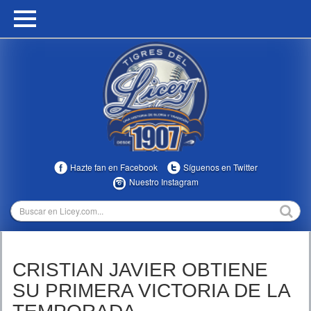
HOME
CALENDARIO
HISTORIA
ESTADÍSTICAS
COMUNIDAD
Hazte fan en Facebook
Síguenos en Twitter
INFOMEDIA
Nuestro Instagram
MULTIMEDIA
DIRECTIVOS 2023-2025
CRISTIAN JAVIER OBTIENE
TEMPORADAS
SU PRIMERA VICTORIA DE LA