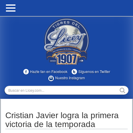
HOME
CALENDARIO
HISTORIA
ESTADÍSTICAS
COMUNIDAD
Hazte fan en Facebook
Síguenos en Twitter
INFOMEDIA
Nuestro Instagram
MULTIMEDIA
DIRECTIVOS 2023-2025
Cristian Javier logra la primera
TEMPORADAS
victoria de la temporada