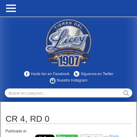
HOME
CALENDARIO
HISTORIA
ESTADÍSTICAS
COMUNIDAD
Hazte fan en Facebook
Síguenos en Twitter
INFOMEDIA
Nuestro Instagram
MULTIMEDIA
DIRECTIVOS 2023-2025
CR 4, RD 0
TEMPORADAS
Publicado el
.