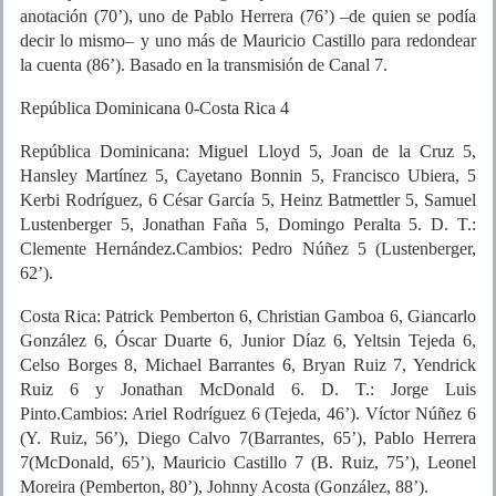
anotación (70’), uno de Pablo Herrera (76’) –de quien se podía
decir lo mismo– y uno más de Mauricio Castillo para redondear
la cuenta (86’). Basado en la transmisión de Canal 7.
República Dominicana 0-Costa Rica 4
República Dominicana: Miguel Lloyd 5, Joan de la Cruz 5,
Hansley Martínez 5, Cayetano Bonnin 5, Francisco Ubiera, 5
Kerbi Rodríguez, 6 César García 5, Heinz Batmettler 5, Samuel
Lustenberger 5, Jonathan Faña 5, Domingo Peralta 5. D. T.:
Clemente Hernández.Cambios: Pedro Núñez 5 (Lustenberger,
62’).
Costa Rica: Patrick Pemberton 6, Christian Gamboa 6, Giancarlo
González 6, Óscar Duarte 6, Junior Díaz 6, Yeltsin Tejeda 6,
Celso Borges 8, Michael Barrantes 6, Bryan Ruiz 7, Yendrick
Ruiz 6 y Jonathan McDonald 6. D. T.: Jorge Luis
Pinto.Cambios: Ariel Rodríguez 6 (Tejeda, 46’). Víctor Núñez 6
(Y. Ruiz, 56’), Diego Calvo 7(Barrantes, 65’), Pablo Herrera
7(McDonald, 65’), Mauricio Castillo 7 (B. Ruiz, 75’), Leonel
Moreira (Pemberton, 80’), Johnny Acosta (González, 88’).