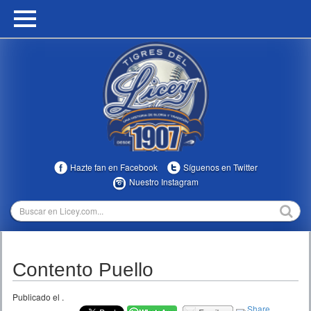
HOME
CALENDARIO
HISTORIA
ESTADÍSTICAS
COMUNIDAD
Hazte fan en Facebook
Síguenos en Twitter
INFOMEDIA
Nuestro Instagram
MULTIMEDIA
DIRECTIVOS 2023-2025
Contento Puello
TEMPORADAS
Publicado el
.