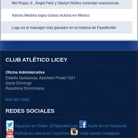
Mel Rojas Jr., Ángel Feliz y Starlyn Núñez conectan vuelacercas
Adonis Medina logra octava victoria en México
Lugo es el manager más ganador en la historia de Fayetteville
CLUB ATLÉTICO LICEY
Oficina Administrativa
Estadio Quisqueya, Apartado Postal 1321
Santo Domingo
República Dominicana
809-567-3090
REDES SOCIALES
Síguenos en Twitter: @TigresdelLicey
Hazte fan en Facebook
Disfruta los videos en LiceyTube
Visita nuestro Instagram