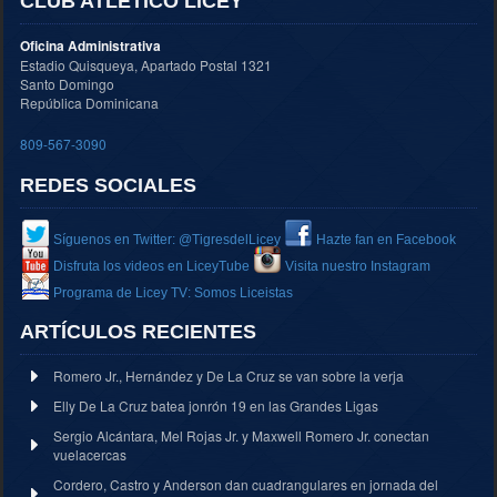
CLUB ATLÉTICO LICEY
Oficina Administrativa
Estadio Quisqueya, Apartado Postal 1321
Santo Domingo
República Dominicana
809-567-3090
REDES SOCIALES
Síguenos en Twitter: @TigresdelLicey
Hazte fan en Facebook
Disfruta los videos en LiceyTube
Visita nuestro Instagram
Programa de Licey TV: Somos Liceistas
ARTÍCULOS RECIENTES
Romero Jr., Hernández y De La Cruz se van sobre la verja
Elly De La Cruz batea jonrón 19 en las Grandes Ligas
Sergio Alcántara, Mel Rojas Jr. y Maxwell Romero Jr. conectan
vuelacercas
Cordero, Castro y Anderson dan cuadrangulares en jornada del