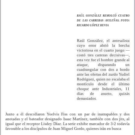
RAÚL GONZÁLEZ REMOLCÓ CUATRO
DE LAS CARRERAS AVILEÑAS. FOTO:
RICARDO LÓPEZ HEVIA
Raúl González, el antesalista
cuyo error abrió la brecha
victoriosa en el cuarto juego —
costó tres carreras decisivas—,
esta vez fue el hombre grande al
ataque, disparando un
cuadrangular con dos a bordo
ante las ofertas del zurdo Yudiel
Rodríguez, quien no escalaba el
montículo desde el último
choque ante Industriales, 11
días de asueto, quizás
demasiados.
Junto a él descollaron Yoelvis Fiss con un par de inatrapables y dos
anotadas y el bateador designado Isaac Martínez, también con dos jits, al
igual que el receptor Lisdey Díaz. La serie exhibe marcador de 3-2 todavía
favorable a los discípulos de Juan Miguel Gordo, quienes irán en busca