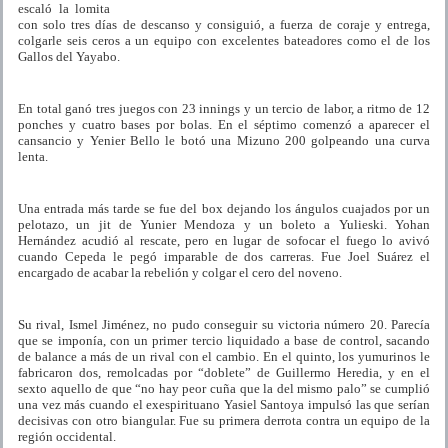
escaló la lomita
con solo tres días de descanso y consiguió, a fuerza de coraje y entrega,
colgarle seis ceros a un equipo con excelentes bateadores como el de los
Gallos del Yayabo.
En total ganó tres juegos con 23 innings y un tercio de labor, a ritmo de 12
ponches y cuatro bases por bolas. En el séptimo comenzó a aparecer el
cansancio y Yenier Bello le botó una Mizuno 200 golpeando una curva
lenta.
Una entrada más tarde se fue del box dejando los ángulos cuajados por un
pelotazo, un jit de Yunier Mendoza y un boleto a Yulieski. Yohan
Hernández acudió al rescate, pero en lugar de sofocar el fuego lo avivó
cuando Cepeda le pegó imparable de dos carreras. Fue Joel Suárez el
encargado de acabar la rebelión y colgar el cero del noveno.
Su rival, Ismel Jiménez, no pudo conseguir su victoria número 20. Parecía
que se imponía, con un primer tercio liquidado a base de control, sacando
de balance a más de un rival con el cambio. En el quinto, los yumurinos le
fabricaron dos, remolcadas por “doblete” de Guillermo Heredia, y en el
sexto aquello de que “no hay peor cuña que la del mismo palo” se cumplió
una vez más cuando el exespirituano Yasiel Santoya impulsó las que serían
decisivas con otro biangular. Fue su primera derrota contra un equipo de la
región occidental.