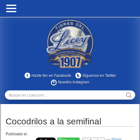
HOME
CALENDARIO
HISTORIA
ESTADÍSTICAS
COMUNIDAD
Hazte fan en Facebook
Síguenos en Twitter
INFOMEDIA
Nuestro Instagram
MULTIMEDIA
DIRECTIVOS 2023-2025
Cocodrilos a la semifinal
TEMPORADAS
Publicado el
.