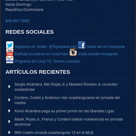
Santo Domingo
República Dominicana
809-567-3090
REDES SOCIALES
Síguenos en Twitter: @TigresdelLicey
Hazte fan en Facebook
Disfruta los videos en LiceyTube
Visita nuestro Instagram
Programa de Licey TV: Somos Liceistas
ARTÍCULOS RECIENTES
Sergio Alcántara, Mel Rojas Jr. y Maxwell Romero Jr. conectan
vuelacercas
Cordero, Castro y Anderson dan cuadrangulares en jornada del
martes
Kevin Alcántara pega su primer jonrón en las Grandes Ligas
Madé, Rojas Jr., Franco y Cordero batean vuelacercas en jornada
dominical
Willi Castro conecta cuadrangular 12 en la MLB