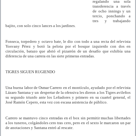
regalando una sola
transferencia a través
de ocho innings y un
tercio, ponchando a
tres y trabajando
bajito, con solo cinco lances a los jardines.
Fonseca, torpedero y octavo bate, le dio con todo a una recta del relevista
Yosvany Pérez y botó la pelota por el bosque izquierdo con dos en
circulación, batazo que abrió el pizarrón de un desafío que exhibía una
diferencia de una carrera en las siete primeras entradas.
TIGRES SIGUEN RUGIENDO
Una buena labor de Osmar Carrero en el montículo, ayudado por el relevista
Lázaro Santana y un despertar de la ofensiva les dieron a los Tigres avileños
su segundo triunfo ante los Leñadores y primero en su cuartel general, el
José Ramón Cepero, esta vez con escasa asistencia de público.
Carrero se mantuvo cinco entradas en el box sin permitir muchas libertades
a los tuneros, colgándoles cero tras cero, pero en el sexto le marcaron un par
de anotaciones y Santana entró al rescate.