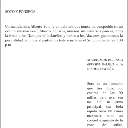
SOTO Y FONSECA
Un mundialista, Alberto Soto, y un pelotero que nunca ha competido en un
evento internacional, Marcos Fonseca, unieron sus esfuerzos para aguarles
la fiesta a los Naranjas villaclareños y darles a los Alazanes granmenses la
posibilidad de ir hoy al partido de todo o nada en el Sandino desde las 8:30
p.m.
ALBERTO SOTO REDUJO LA
OFENSIVA NARANJA A LA
MÍNIMA EXPRESIÓN.
Soto es un lanzador
que tira duro, por
encima de las 90
millas, pero ayer esa
no fue su arma
principal (su bola
rápida tuvo 88 como
máximo), sino un
control exquisito de la
zona de strike,