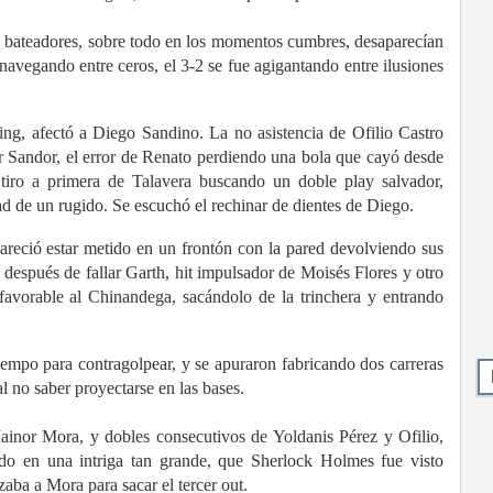
os bateadores, sobre todo en los momentos cumbres, desaparecían
 navegando entre ceros, el 3-2 se fue agigantando entre ilusiones
ning, afectó a Diego Sandino. La no asistencia de Ofilio Castro
or Sandor, el error de Renato perdiendo una bola que cayó desde
 tiro a primera de Talavera buscando un doble play salvador,
idad de un rugido. Se escuchó el rechinar de dientes de Diego.
pareció estar metido en un frontón con la pared devolviendo sus
 después de fallar Garth, hit impulsador de Moisés Flores y otro
favorable al Chinandega, sacándolo de la trinchera y entrando
iempo para contragolpear, y se apuraron fabricando dos carreras
al no saber proyectarse en las bases.
ainor Mora, y dobles consecutivos de Yoldanis Pérez y Ofilio,
tido en una intriga tan grande, que Sherlock Holmes fue visto
ba a Mora para sacar el tercer out.