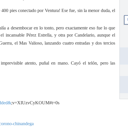
 400 pies conectado por Ventura! Ese fue, sin la menor duda, el
alía a desembocar en lo tonto, pero exactamente eso fue lo que
l incansable Pérez Estrella, y otra po
r Candelario, aunque el
r Guerra, el Mas Valioso, lanzando cuatro entradas y dos tercios
imprevisible atento, puñal en mano. Cayó el telón, pero las
edded&
;v=XIUzvCyKOUM#t=0s
-corono-chinandega