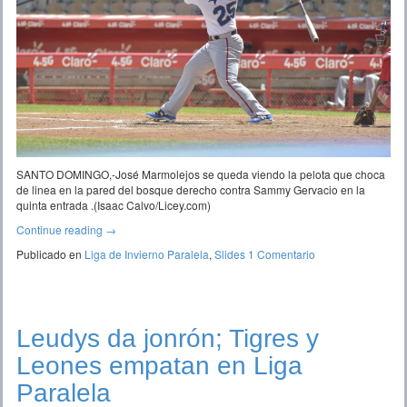
SANTO DOMINGO,-José Marmolejos se queda viendo la pelota que choca
de linea en la pared del bosque derecho contra Sammy Gervacio en la
quinta entrada .(Isaac Calvo/Licey.com)
Continue reading
→
Publicado en
Liga de Invierno Paralela
,
Slides
1 Comentario
Leudys da jonrón; Tigres y
Leones empatan en Liga
Paralela