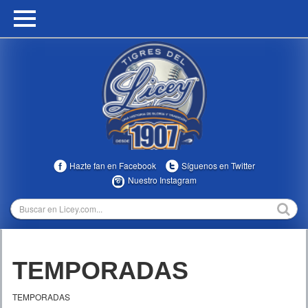
HOME
CALENDARIO
HISTORIA
ESTADÍSTICAS
COMUNIDAD
Hazte fan en Facebook
Síguenos en Twitter
INFOMEDIA
Nuestro Instagram
MULTIMEDIA
DIRECTIVOS 2023-2025
TEMPORADAS
TEMPORADAS
TEMPORADAS