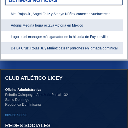
ÚLTIMAS NOTICIAS
Mel Rojas Jr., Ángel Feliz y Starlyn Núñez conectan vuelacercas
Adonis Medina logra octava victoria en México
Lugo es el manager más ganador en la historia de Fayetteville
De La Cruz, Rojas Jr. y Muñoz batean jonrones en jornada dominical
CLUB ATLÉTICO LICEY
Oficina Administrativa
Estadio Quisqueya, Apartado Postal 1321
Santo Domingo
República Dominicana
809-567-3090
REDES SOCIALES