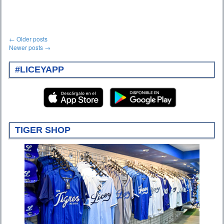
Post
←
Older posts
Newer posts
→
navigation
#LICEYAPP
TIGER SHOP