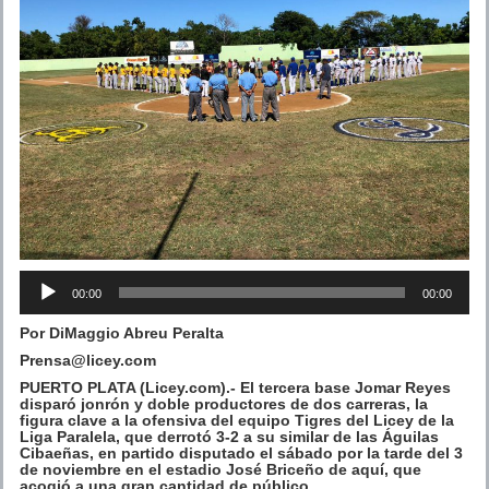
Reproductor
00:00
00:00
de
audio
Por DiMaggio Abreu Peralta
Prensa@licey.com
PUERTO PLATA (Licey.com).- El tercera base Jomar Reyes
disparó jonrón y doble productores de dos carreras, la
figura clave a la ofensiva del equipo Tigres del Licey de la
Liga Paralela, que derrotó 3-2 a su similar de las Águilas
Cibaeñas, en partido disputado el sábado por la tarde del 3
de noviembre en el estadio José Briceño de aquí, que
acogió a una gran cantidad de público.