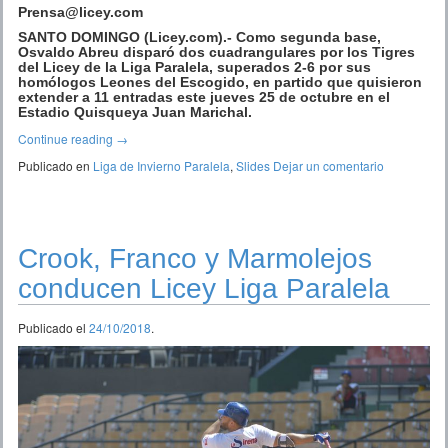
Prensa@licey.com
SANTO DOMINGO (Licey.com).- Como segunda base,
Osvaldo Abreu disparó dos cuadrangulares por los Tigres
del Licey de la Liga Paralela, superados 2-6 por sus
homólogos Leones del Escogido, en partido que quisieron
extender a 11 entradas este jueves 25 de octubre en el
Estadio Quisqueya Juan Marichal.
Continue reading
→
Publicado en
Liga de Invierno Paralela
,
Slides
Dejar un comentario
Crook, Franco y Marmolejos
conducen Licey Liga Paralela
Publicado el
24/10/2018
.