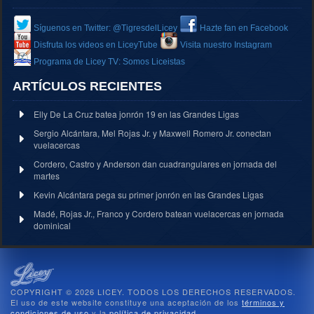
Síguenos en Twitter: @TigresdelLicey
Hazte fan en Facebook
Disfruta los videos en LiceyTube
Visita nuestro Instagram
Programa de Licey TV: Somos Liceistas
ARTÍCULOS RECIENTES
Elly De La Cruz batea jonrón 19 en las Grandes Ligas
Sergio Alcántara, Mel Rojas Jr. y Maxwell Romero Jr. conectan
vuelacercas
Cordero, Castro y Anderson dan cuadrangulares en jornada del
martes
Kevin Alcántara pega su primer jonrón en las Grandes Ligas
Madé, Rojas Jr., Franco y Cordero batean vuelacercas en jornada
dominical
COPYRIGHT © 2026 LICEY. TODOS LOS DERECHOS RESERVADOS.
El uso de este website constituye una aceptación de los
términos y
condiciones de uso
y la
política de privacidad
.