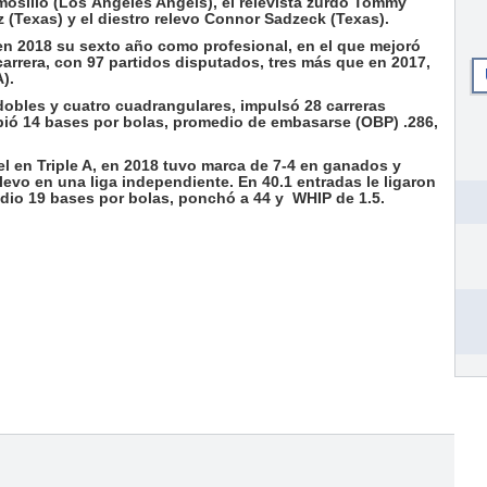
osillo (Los Ángeles Angels), el relevista zurdo Tommy
z (Texas) y el diestro relevo Connor Sadzeck (Texas).
en 2018 su sexto año como profesional, en el que mejoró
arrera, con 97 partidos disputados, tres más que en 2017,
).
 dobles y cuatro cuadrangulares, impulsó 28 carreras
cibió 14 bases por bolas, promedio de embasarse (OBP) .286,
 en Triple A, en 2018 tuvo marca de 7-4 en ganados y
elevo en una liga independiente. En 40.1 entradas le ligaron
, dio 19 bases por bolas, ponchó a 44 y WHIP de 1.5.