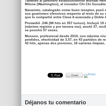
También al jardinero estadounidense Michael Herm
Milone (Washington), al iniciador Chi Chi Gonzále
Navarreto, catalogado como buen receptor, pasó 
sus guarismos ofensivos respecto al resto de su c
que lo compartió entre Clase A avanzada y Doble A
Promedió .246 (88 hits en 357 turnos). Incluyó 19
(máximo registro y por tercera vez), anotó 37, re
se ponchó 57 veces.
Munson, profesional desde 2010, con máximo nivel
perdidos, efectividad de 3.57, en 43 partidos de r
42 hits, apenas dos jonrones, 16 carreras limpias
Déjanos tu comentario