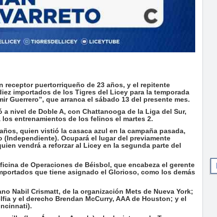
receptor puertorriqueño de 23 años, y el repitente
ez importados de los Tigres del Licey para la temporada
ir Guerrero”, que arranca el sábado 13 del presente mes.
ó a nivel de Doble A, con Chattanooga de la Liga del Sur,
 los entrenamientos de los felinos el martes 2.
ños, quien vistió la casaca azul en la campaña pasada,
co (Independiente). Ocupará el lugar del previamente
en vendrá a reforzar al Licey en la segunda parte del
oficina de Operaciones de Béisbol, que encabeza el gerente
 importados que tiene asignado el Glorioso, como los demás
ano Nabil Crismatt, de la organización Mets de Nueva York;
adelfia y el derecho Brendan McCurry, AAA de Houston; y el
ncinnati).