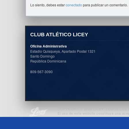
Lo siento, debes estar
conectado
para publicar un comentario.
CLUB ATLÉTICO LICEY
Oficina Administrativa
Estadio Quisqueya, Apartado Postal 1321
Santo Domingo
República Dominicana
809-567-3090
COPYRIGHT © 2026 LICEY. TODOS LO
El uso de este website constituye una ace