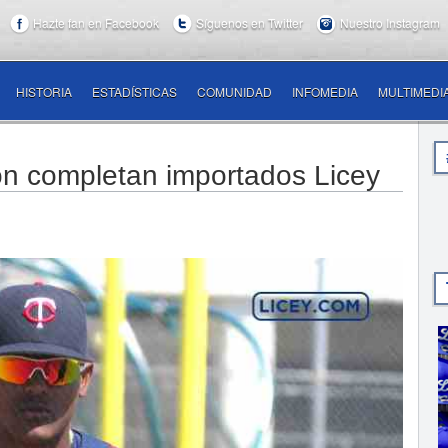
Hazte fan en Facebook
Síguenos en Twitter
Nuestro Instagram
HISTORIA
ESTADÍSTICAS
COMUNIDAD
INFOMEDIA
MULTIMEDI
n completan importados Licey