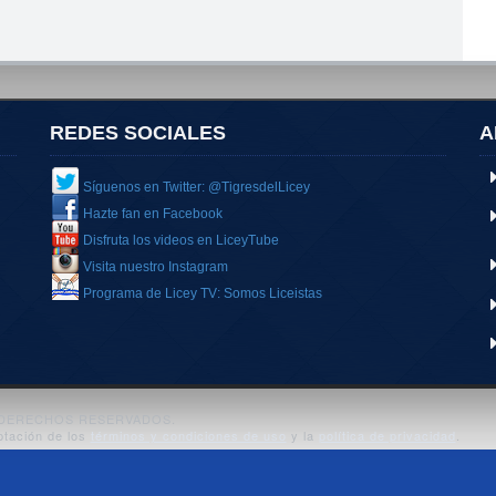
REDES SOCIALES
A
Síguenos en Twitter: @TigresdelLicey
Hazte fan en Facebook
Disfruta los videos en LiceyTube
Visita nuestro Instagram
Programa de Licey TV: Somos Liceistas
S DERECHOS RESERVADOS.
ptación de los
términos y condiciones de uso
y la
política de privacidad
.