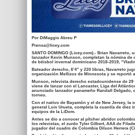
Por DiMaggio Abreu P
Prensa@licey.com
SANTO DOMINGO (Licey.com).- Brian Navarreto, un 
lanzador Kevin Munson, completan la nómina de di
de béisbol invernal dominicano 2018-2019, “Vladim
Bateador derecho, 6’4” y 220 libras, Navarreto jug
organización Mellizos de Minnesota y se reportó a
Munson, relevista derecho estadounidense de 29 a
viene de lanzar con el Lancaster, Liga del Atlánti
anunciado lanzador panameño Randall Delgado, qui
torneo.
Con el nativo de Bayamón y el de New Jersey, la 
general Luis Urueta, completa la cuantía de diez
equipos de la LiDom.
Antes se dio a conocer al pítcher abridor colombi
los relevistas, el zurdo Tyler Gilbert, AAA de Fil
jugador del cuadro de Colombia Dilson Herrera (Ci