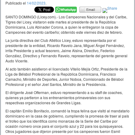
Publicado el
14/02/2023
.
SANTO DOMINGO (Licey.com).- Los Campeones Nacionales y del Caribe,
Tigres del Licey, visitaron este martes al presidente de la República
Dominicana, Luis Abinader Corona, a quien le entregaron la copa de
Campeones del evento caribeño; obtenido este viernes diez de febrero.
La junta directiva del Club Atlético Licey, estuvo representada por el
presidente de la entidad, Ricardo Ravelo Jana, Miguel Ángel Fernández,
irrita Presidente y actual tesorero, Jaime Alsina, Directivo, Federico
González, Directivo y Fernando Ravelo, representante del gerente general
Audo Vicente.
Al acto también asistieron el licenciado Vitelio Mejía Ortiz, Presidente de la
Liga de Béisbol Profesional de la República Dominicana, Francisco
Camacho, Ministro de Deportes, Junior Noboa, Comisionado de Béisbol
Profesional y el señor Joel Santos, Ministro de la Presidencia.
El dirigente José Offerman, estuvo representando a su staff de coaches,
quienes ya partieron a los entrenamientos primaverales con sus
respectivas organizaciones de Grandes Ligas.
El capitán Emilio Bonifacio, comandó la tropa felina que visitó al mandatario
dominicano en la casa de gobierno, cumpliendo la promesa de traer al país
el trofeo que los identifica como monarcas de la Serie del Caribe por
ocasión número once para el conjunto azul y 22 para los quisqueyanos.
Otros jugadores que dijeron presente por los campeones fueron Esmil