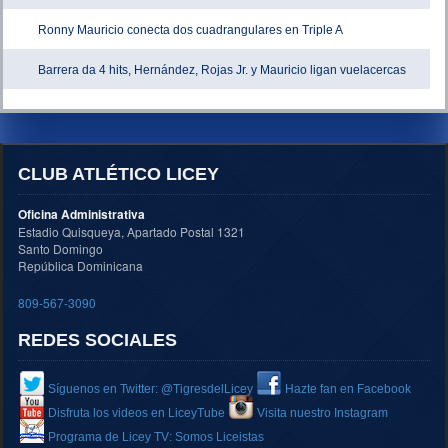
Ronny Mauricio conecta dos cuadrangulares en Triple A
Barrera da 4 hits, Hernández, Rojas Jr. y Mauricio ligan vuelacercas
CLUB ATLÉTICO LICEY
Oficina Administrativa
Estadio Quisqueya, Apartado Postal 1321
Santo Domingo
República Dominicana
809-567-3090
REDES SOCIALES
Síguenos en Twitter: @TigresdelLicey
Hazte fan en Facebook
Disfruta los videos en LiceyTube
Visita nuestro Instagram
Programa de Licey TV: Somos Liceistas