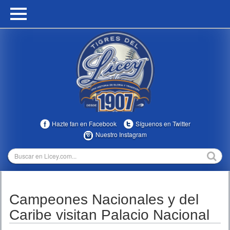
HOME
CALENDARIO
HISTORIA
ESTADÍSTICAS
COMUNIDAD
Hazte fan en Facebook
Síguenos en Twitter
INFOMEDIA
Nuestro Instagram
MULTIMEDIA
DIRECTIVOS 2023-2025
Campeones Nacionales y del
TEMPORADAS
Caribe visitan Palacio Nacional