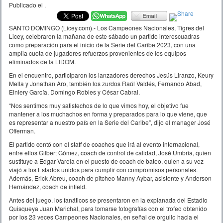
Publicado el
.
SANTO DOMINGO (Licey.com).- Los Campeones Nacionales, Tigres del
Licey, celebraron la mañana de este sábado un partido interescuadras
como preparación para el inicio de la Serie del Caribe 2023, con una
amplia cuota de jugadores refuerzos provenientes de los equipos
eliminados de la LIDOM.
En el encuentro, participaron los lanzadores derechos Jesús Liranzo, Keury
Mella y Jonathan Aro, también los zurdos Raúl Valdés, Fernando Abad,
Elniery García, Domingo Robles y César Cabral.
“Nos sentimos muy satisfechos de lo que vimos hoy, el objetivo fue
mantener a los muchachos en forma y preparados para lo que viene, que
es representar a nuestro país en la Serie del Caribe”, dijo el manager José
Offerman.
El partido contó con el staff de coaches que irá al evento internacional,
entre ellos Gilbert Gómez, coach de control de calidad, José Umbría, quien
sustituye a Edgar Varela en el puesto de coach de bateo, quien a su vez
viajó a los Estados unidos para cumplir con compromisos personales.
Además, Erick Abreu, coach de pitcheo Manny Aybar, asistente y Anderson
Hernández, coach de infield.
Antes del juego, los fanáticos se presentaron en la explanada del Estadio
Quisqueya Juan Marichal, para tomarse fotografías con el trofeo obtenido
por los 23 veces Campeones Nacionales, en señal de orgullo hacia el