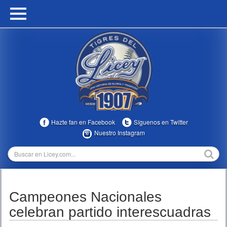
HOME
CALENDARIO
HISTORIA
ESTADÍSTICAS
COMUNIDAD
Hazte fan en Facebook
Síguenos en Twitter
INFOMEDIA
Nuestro Instagram
MULTIMEDIA
DIRECTIVOS 2023-2025
Campeones Nacionales
TEMPORADAS
celebran partido interescuadras