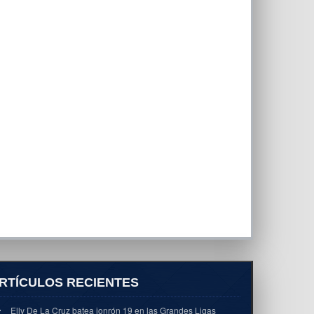
RTÍCULOS RECIENTES
Elly De La Cruz batea jonrón 19 en las Grandes Ligas