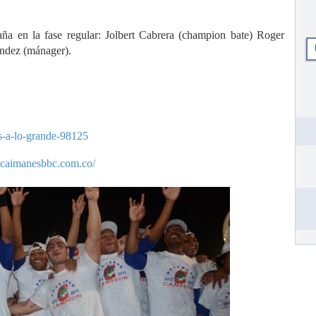
ña en la fase regular: Jolbert Cabrera (champion bate) Roger
ndez (mánager).
s-a-lo-grande-98125
.caimanesbbc.com.co/