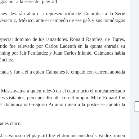
gos por 2 la serie del play-off.
manes llevarán ahora la representación de Colombia a la Serie
n Veracruz, México, ante el campeón de ese país y sus homólogos
 especial dominio de los lanzadores. Ronald Ramírez, de Tigres,
ndo fue relevado por Carlos Ladeuth en la quinta entrada su
inning por Jair Fernández y Juan Carlos Infante. Caimanes había
ánchez.
rada y fue a él a quien Caimanes le empató con carrera anotada
 Mastsuyama a quien relevó en el cuarto acto el norteamericano
es visitantes, pero por discutir con el umpire Mike Eduard fue
 el dominicano Gregorio Aquino quien a la postre se apuntó la
manes cinco.
Más Valioso del play-off fue el dominicano Jesús Valdez, quien