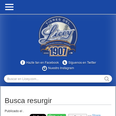
HOME
CALENDARIO
HISTORIA
ESTADÍSTICAS
COMUNIDAD
Hazte fan en Facebook
Síguenos en Twitter
INFOMEDIA
Nuestro Instagram
MULTIMEDIA
DIRECTIVOS 2023-2025
Busca resurgir
TEMPORADAS
Publicado el
.