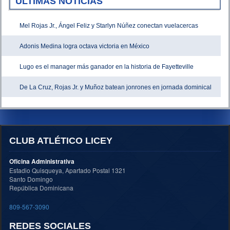
ÚLTIMAS NOTICIAS
Mel Rojas Jr., Ángel Feliz y Starlyn Núñez conectan vuelacercas
Adonis Medina logra octava victoria en México
Lugo es el manager más ganador en la historia de Fayetteville
De La Cruz, Rojas Jr. y Muñoz batean jonrones en jornada dominical
CLUB ATLÉTICO LICEY
Oficina Administrativa
Estadio Quisqueya, Apartado Postal 1321
Santo Domingo
República Dominicana
809-567-3090
REDES SOCIALES