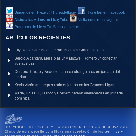
Síguenos en Twitter: @TigresdelLicey
Hazte fan en Facebook
Disfruta los videos en LiceyTube
Visita nuestro Instagram
Programa de Licey TV: Somos Liceistas
ARTÍCULOS RECIENTES
Elly De La Cruz batea jonrón 19 en las Grandes Ligas
Sergio Alcántara, Mel Rojas Jr. y Maxwell Romero Jr. conectan
vuelacercas
Cordero, Castro y Anderson dan cuadrangulares en jornada del
martes
Kevin Alcántara pega su primer jonrón en las Grandes Ligas
Madé, Rojas Jr., Franco y Cordero batean vuelacercas en jornada
dominical
COPYRIGHT © 2026 LICEY. TODOS LOS DERECHOS RESERVADOS.
El uso de este website constituye una aceptación de los
términos y
condiciones de uso
y la
política de privacidad
.