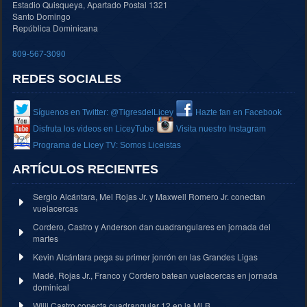
Estadio Quisqueya, Apartado Postal 1321
Santo Domingo
República Dominicana
809-567-3090
REDES SOCIALES
Síguenos en Twitter: @TigresdelLicey
Hazte fan en Facebook
Disfruta los videos en LiceyTube
Visita nuestro Instagram
Programa de Licey TV: Somos Liceistas
ARTÍCULOS RECIENTES
Sergio Alcántara, Mel Rojas Jr. y Maxwell Romero Jr. conectan
vuelacercas
Cordero, Castro y Anderson dan cuadrangulares en jornada del
martes
Kevin Alcántara pega su primer jonrón en las Grandes Ligas
Madé, Rojas Jr., Franco y Cordero batean vuelacercas en jornada
dominical
Willi Castro conecta cuadrangular 12 en la MLB