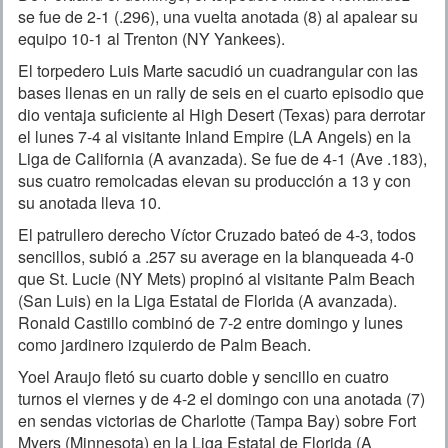
se fue de 2-1 (.296), una vuelta anotada (8) al apalear su
equipo 10-1 al Trenton (NY Yankees).
El torpedero Luis Marte sacudió un cuadrangular con las
bases llenas en un rally de seis en el cuarto episodio que
dio ventaja suficiente al High Desert (Texas) para derrotar
el lunes 7-4 al visitante Inland Empire (LA Angels) en la
Liga de California (A avanzada). Se fue de 4-1 (Ave .183),
sus cuatro remolcadas elevan su producción a 13 y con
su anotada lleva 10.
El patrullero derecho Víctor Cruzado bateó de 4-3, todos
sencillos, subió a .257 su average en la blanqueada 4-0
que St. Lucie (NY Mets) propinó al visitante Palm Beach
(San Luis) en la Liga Estatal de Florida (A avanzada).
Ronald Castillo combinó de 7-2 entre domingo y lunes
como jardinero izquierdo de Palm Beach.
Yoel Araujo fletó su cuarto doble y sencillo en cuatro
turnos el viernes y de 4-2 el domingo con una anotada (7)
en sendas victorias de Charlotte (Tampa Bay) sobre Fort
Myers (Minnesota) en la Liga Estatal de Florida (A