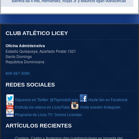
Barrera da 4 hits, Hernández, Rojas Jr. y Mauricio ligan vuelacercas
CLUB ATLÉTICO LICEY
Oficina Administrativa
Estadio Quisqueya, Apartado Postal 1321
Santo Domingo
República Dominicana
809-567-3090
REDES SOCIALES
Síguenos en Twitter: @TigresdelLicey
Hazte fan en Facebook
Disfruta los videos en LiceyTube
Visita nuestro Instagram
Programa de Licey TV: Somos Liceistas
ARTÍCULOS RECIENTES
Cordero, Castro y Anderson dan cuadrangulares en jornada del