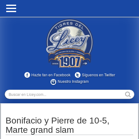
HOME
CALENDARIO
HISTORIA
ESTADÍSTICAS
COMUNIDAD
Hazte fan en Facebook
Síguenos en Twitter
INFOMEDIA
Nuestro Instagram
MULTIMEDIA
DIRECTIVOS 2023-2025
Bonifacio y Pierre de 10-5,
TEMPORADAS
Marte grand slam