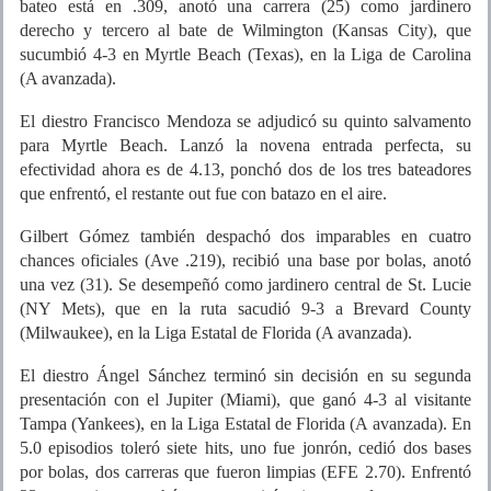
bateo está en .309, anotó una carrera (25) como jardinero
derecho y tercero al bate de Wilmington (Kansas City), que
sucumbió 4-3 en Myrtle Beach (Texas), en la Liga de Carolina
(A avanzada).
El diestro Francisco Mendoza se adjudicó su quinto salvamento
para Myrtle Beach. Lanzó la novena entrada perfecta, su
efectividad ahora es de 4.13, ponchó dos de los tres bateadores
que enfrentó, el restante out fue con batazo en el aire.
Gilbert Gómez también despachó dos imparables en cuatro
chances oficiales (Ave .219), recibió una base por bolas, anotó
una vez (31). Se desempeñó como jardinero central de St. Lucie
(NY Mets), que en la ruta sacudió 9-3 a Brevard County
(Milwaukee), en la Liga Estatal de Florida (A avanzada).
El diestro Ángel Sánchez terminó sin decisión en su segunda
presentación con el Jupiter (Miami), que ganó 4-3 al visitante
Tampa (Yankees), en la Liga Estatal de Florida (A avanzada). En
5.0 episodios toleró siete hits, uno fue jonrón, cedió dos bases
por bolas, dos carreras que fueron limpias (EFE 2.70). Enfrentó