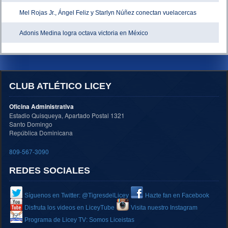
Mel Rojas Jr., Ángel Feliz y Starlyn Núñez conectan vuelacercas
Adonis Medina logra octava victoria en México
CLUB ATLÉTICO LICEY
Oficina Administrativa
Estadio Quisqueya, Apartado Postal 1321
Santo Domingo
República Dominicana
809-567-3090
REDES SOCIALES
Síguenos en Twitter: @TigresdelLicey
Hazte fan en Facebook
Disfruta los videos en LiceyTube
Visita nuestro Instagram
Programa de Licey TV: Somos Liceistas