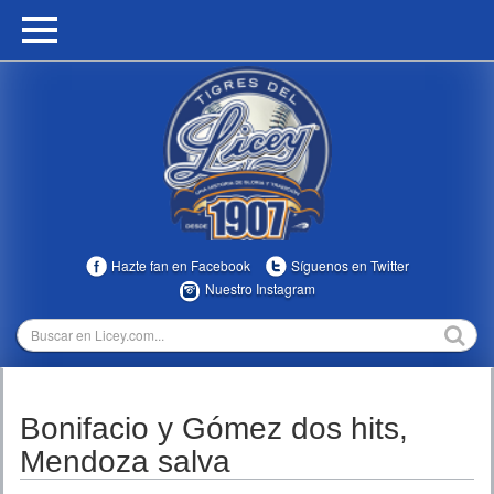
HOME
CALENDARIO
HISTORIA
ESTADÍSTICAS
COMUNIDAD
Hazte fan en Facebook
Síguenos en Twitter
INFOMEDIA
Nuestro Instagram
MULTIMEDIA
DIRECTIVOS 2023-2025
Bonifacio y Gómez dos hits,
TEMPORADAS
Mendoza salva