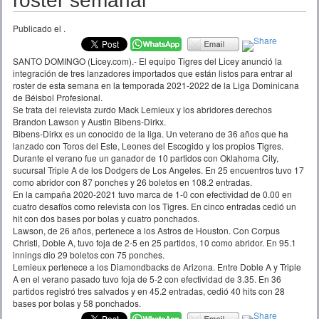
roster semanal
Publicado el
.
SANTO DOMINGO (Licey.com).- El equipo Tigres del Licey anunció la
integración de tres lanzadores importados que están listos para entrar al
roster de esta semana en la temporada 2021-2022 de la Liga Dominicana
de Béisbol Profesional.
Se trata del relevista zurdo Mack Lemieux y los abridores derechos
Brandon Lawson y Austin Bibens-Dirkx.
Bibens-Dirkx es un conocido de la liga. Un veterano de 36 años que ha
lanzado con Toros del Este, Leones del Escogido y los propios Tigres.
Durante el verano fue un ganador de 10 partidos con Oklahoma City,
sucursal Triple A de los Dodgers de Los Angeles. En 25 encuentros tuvo 17
como abridor con 87 ponches y 26 boletos en 108.2 entradas.
En la campaña 2020-2021 tuvo marca de 1-0 con efectividad de 0.00 en
cuatro desafíos como relevista con los Tigres. En cinco entradas cedió un
hit con dos bases por bolas y cuatro ponchados.
Lawson, de 26 años, pertenece a los Astros de Houston. Con Corpus
Christi, Doble A, tuvo foja de 2-5 en 25 partidos, 10 como abridor. En 95.1
innings dio 29 boletos con 75 ponches.
Lemieux pertenece a los Diamondbacks de Arizona. Entre Doble A y Triple
A en el verano pasado tuvo foja de 5-2 con efectividad de 3.35. En 36
partidos registró tres salvados y en 45.2 entradas, cedió 40 hits con 28
bases por bolas y 58 ponchados.