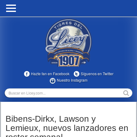
HOME
CALENDARIO
HISTORIA
ESTADÍSTICAS
COMUNIDAD
Hazte fan en Facebook
Síguenos en Twitter
INFOMEDIA
Nuestro Instagram
MULTIMEDIA
DIRECTIVOS 2023-2025
Bibens-Dirkx, Lawson y
TEMPORADAS
Lemieux, nuevos lanzadores en