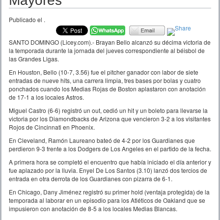
Mayores
Publicado el
.
SANTO DOMINGO (Licey.com).- Brayan Bello alcanzó su décima victoria de
la temporada durante la jornada del jueves correspondiente al béisbol de
las Grandes Ligas.
En Houston, Bello (10-7, 3.56) fue el pitcher ganador con labor de siete
entradas de nueve hits, una carrera limpia, tres bases por bolas y cuatro
ponchados cuando los Medias Rojas de Boston aplastaron con anotación
de 17-1 a los locales Astros.
Miguel Castro (6-6) registró un out, cedió un hit y un boleto para llevarse la
victoria por los Diamondbacks de Arizona que vencieron 3-2 a los visitantes
Rojos de Cincinnati en Phoenix.
En Cleveland, Ramón Laureano bateó de 4-2 por los Guardianes que
perdieron 9-3 frente a los Dodgers de Los Angeles en el partido de la fecha.
A primera hora se completó el encuentro que había iniciado el día anterior y
fue aplazado por la lluvia. Enyel De Los Santos (3.10) lanzó dos tercios de
entrada en otra derrota de los Guardianes con pizarra de 6-1.
En Chicago, Dany Jiménez registró su primer hold (ventaja protegida) de la
temporada al laborar en un episodio para los Atléticos de Oakland que se
impusieron con anotación de 8-5 a los locales Medias Blancas.