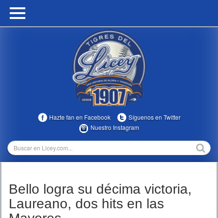
HOME
CALENDARIO
HISTORIA
ESTADÍSTICAS
COMUNIDAD
Hazte fan en Facebook
Síguenos en Twitter
INFOMEDIA
Nuestro Instagram
MULTIMEDIA
DIRECTIVOS 2023-2025
Bello logra su décima victoria,
TEMPORADAS
Laureano, dos hits en las