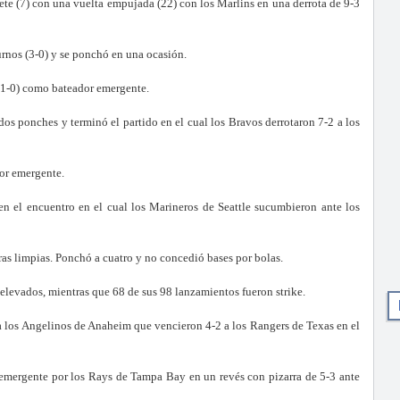
te (7) con una vuelta empujada (22) con los Marlins en una derrota de 9-3
urnos (3-0) y se ponchó en una ocasión.
 (1-0) como bateador emergente.
dos ponches y terminó el partido en el cual los Bravos derrotaron 7-2 a los
dor emergente.
en el encuentro en el cual los Marineros de Seattle sucumbieron ante los
eras limpias. Ponchó a cuatro y no concedió bases por bolas.
elevados, mientras que 68 de sus 98 lanzamientos fueron strike.
ara los Angelinos de Anaheim que vencieron 4-2 a los Rangers de Texas en el
 emergente por los Rays de Tampa Bay en un revés con pizarra de 5-3 ante