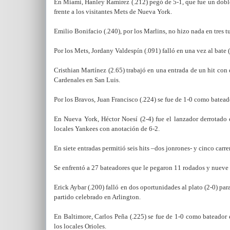
En Miami, Hanley Ramírez (.212) pegó de 5-1, que fue un doble
frente a los visitantes Mets de Nueva York.
Emilio Bonifacio (.240), por los Marlins, no hizo nada en tres t
Por los Mets, Jordany Valdespín (.091) falló en una vez al bate
Cristhian Martínez (2.65) trabajó en una entrada de un hit con 
Cardenales en San Luis.
Por los Bravos, Juan Francisco (.224) se fue de 1-0 como batea
En Nueva York, Héctor Noesí (2-4) fue el lanzador derrotado 
locales Yankees con anotación de 6-2.
En siete entradas permitió seis hits –dos jonrones- y cinco carr
Se enfrentó a 27 bateadores que le pegaron 11 rodados y nueve 
Erick Aybar (.200) falló en dos oportunidades al plato (2-0) p
partido celebrado en Arlington.
En Baltimore, Carlos Peña (.225) se fue de 1-0 como bateador
los locales Orioles.