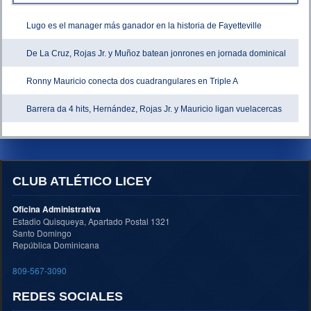
Lugo es el manager más ganador en la historia de Fayetteville
De La Cruz, Rojas Jr. y Muñoz batean jonrones en jornada dominical
Ronny Mauricio conecta dos cuadrangulares en Triple A
Barrera da 4 hits, Hernández, Rojas Jr. y Mauricio ligan vuelacercas
CLUB ATLÉTICO LICEY
Oficina Administrativa
Estadio Quisqueya, Apartado Postal 1321
Santo Domingo
República Dominicana
809-567-3090
REDES SOCIALES