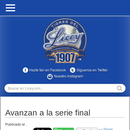
HOME
CALENDARIO
HISTORIA
ESTADÍSTICAS
COMUNIDAD
Hazte fan en Facebook
Síguenos en Twitter
INFOMEDIA
Nuestro Instagram
MULTIMEDIA
DIRECTIVOS 2023-2025
Avanzan a la serie final
TEMPORADAS
Publicado el
.