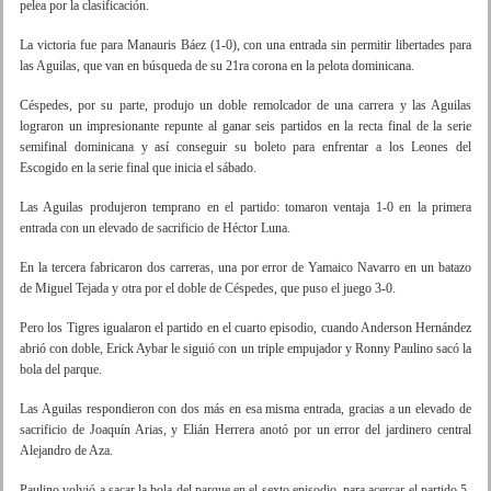
pelea por la clasificación.
La victoria fue para Manauris Báez (1-0), con una entrada sin permitir libertades para
las Aguilas, que van en búsqueda de su 21ra corona en la pelota dominicana.
Céspedes, por su parte, produjo un doble remolcador de una carrera y las Aguilas
lograron un impresionante repunte al ganar seis partidos en la recta final de la serie
semifinal dominicana y así conseguir su boleto para enfrentar a los Leones del
Escogido en la serie final que inicia el sábado.
Las Aguilas produjeron temprano en el partido: tomaron ventaja 1-0 en la primera
entrada con un elevado de sacrificio de Héctor Luna.
En la tercera fabricaron dos carreras, una por error de Yamaico Navarro en un batazo
de Miguel Tejada y otra por el doble de Céspedes, que puso el juego 3-0.
Pero los Tigres igualaron el partido en el cuarto episodio, cuando Anderson Hernández
abrió con doble, Erick Aybar le siguió con un triple empujador y Ronny Paulino sacó la
bola del parque.
Las Aguilas respondieron con dos más en esa misma entrada, gracias a un elevado de
sacrificio de Joaquín Arias, y Elián Herrera anotó por un error del jardinero central
Alejandro de Aza.
Paulino volvió a sacar la bola del parque en el sexto episodio, para acercar el partido 5-