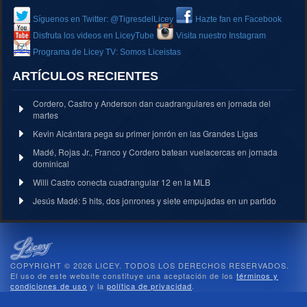
Síguenos en Twitter: @TigresdelLicey
Hazte fan en Facebook
Disfruta los videos en LiceyTube
Visita nuestro Instagram
Programa de Licey TV: Somos Liceistas
ARTÍCULOS RECIENTES
Cordero, Castro y Anderson dan cuadrangulares en jornada del
martes
Kevin Alcántara pega su primer jonrón en las Grandes Ligas
Madé, Rojas Jr., Franco y Cordero batean vuelacercas en jornada
dominical
Willi Castro conecta cuadrangular 12 en la MLB
Jesús Madé: 5 hits, dos jonrones y siete empujadas en un partido
COPYRIGHT © 2026 LICEY. TODOS LOS DERECHOS RESERVADOS.
El uso de este website constituye una aceptación de los
términos y
condiciones de uso
y la
política de privacidad
.