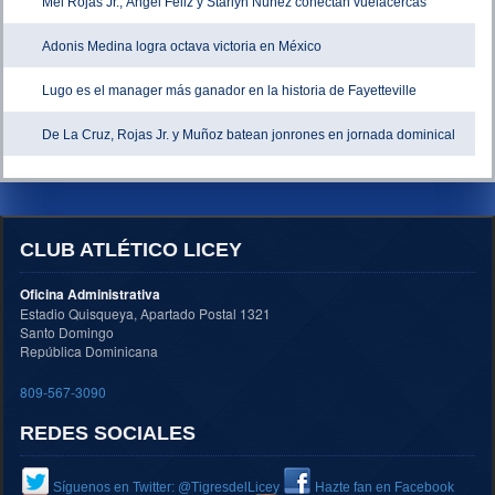
Mel Rojas Jr., Ángel Feliz y Starlyn Núñez conectan vuelacercas
Adonis Medina logra octava victoria en México
Lugo es el manager más ganador en la historia de Fayetteville
De La Cruz, Rojas Jr. y Muñoz batean jonrones en jornada dominical
CLUB ATLÉTICO LICEY
Oficina Administrativa
Estadio Quisqueya, Apartado Postal 1321
Santo Domingo
República Dominicana
809-567-3090
REDES SOCIALES
Síguenos en Twitter: @TigresdelLicey
Hazte fan en Facebook