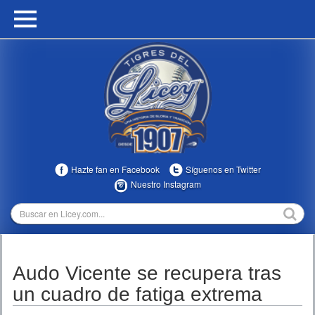
HOME
CALENDARIO
HISTORIA
ESTADÍSTICAS
COMUNIDAD
Hazte fan en Facebook
Síguenos en Twitter
INFOMEDIA
Nuestro Instagram
MULTIMEDIA
DIRECTIVOS 2023-2025
Audo Vicente se recupera tras
TEMPORADAS
un cuadro de fatiga extrema