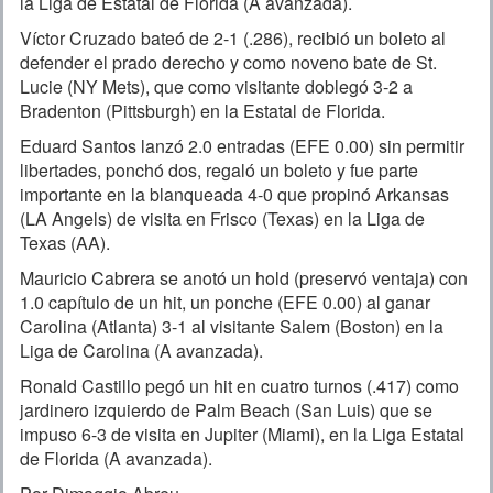
la Liga de Estatal de Florida (A avanzada).
Víctor Cruzado bateó de 2-1 (.286), recibió un boleto al
defender el prado derecho y como noveno bate de St.
Lucie (NY Mets), que como visitante doblegó 3-2 a
Bradenton (Pittsburgh) en la Estatal de Florida.
Eduard Santos lanzó 2.0 entradas (EFE 0.00) sin permitir
libertades, ponchó dos, regaló un boleto y fue parte
importante en la blanqueada 4-0 que propinó Arkansas
(LA Angels) de visita en Frisco (Texas) en la Liga de
Texas (AA).
Mauricio Cabrera se anotó un hold (preservó ventaja) con
1.0 capítulo de un hit, un ponche (EFE 0.00) al ganar
Carolina (Atlanta) 3-1 al visitante Salem (Boston) en la
Liga de Carolina (A avanzada).
Ronald Castillo pegó un hit en cuatro turnos (.417) como
jardinero izquierdo de Palm Beach (San Luis) que se
impuso 6-3 de visita en Jupiter (Miami), en la Liga Estatal
de Florida (A avanzada).