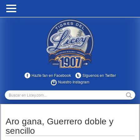
HOME
CALENDARIO
HISTORIA
ESTADÍSTICAS
COMUNIDAD
Hazte fan en Facebook
Síguenos en Twitter
INFOMEDIA
Nuestro Instagram
MULTIMEDIA
DIRECTIVOS 2023-2025
Aro gana, Guerrero doble y
TEMPORADAS
sencillo