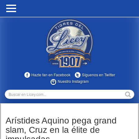
HOME
CALENDARIO
HISTORIA
ESTADÍSTICAS
COMUNIDAD
Hazte fan en Facebook
Síguenos en Twitter
INFOMEDIA
Nuestro Instagram
MULTIMEDIA
DIRECTIVOS 2023-2025
Arístides Aquino pega grand
TEMPORADAS
slam, Cruz en la élite de