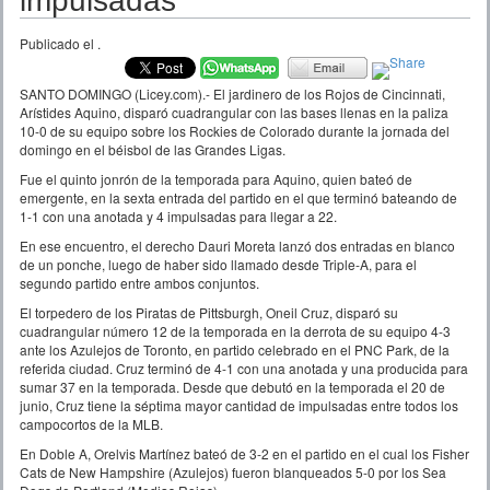
impulsadas
Publicado el
.
SANTO DOMINGO (Licey.com).- El jardinero de los Rojos de Cincinnati,
Arístides Aquino, disparó cuadrangular con las bases llenas en la paliza
10-0 de su equipo sobre los Rockies de Colorado durante la jornada del
domingo en el béisbol de las Grandes Ligas.
Fue el quinto jonrón de la temporada para Aquino, quien bateó de
emergente, en la sexta entrada del partido en el que terminó bateando de
1-1 con una anotada y 4 impulsadas para llegar a 22.
En ese encuentro, el derecho Dauri Moreta lanzó dos entradas en blanco
de un ponche, luego de haber sido llamado desde Triple-A, para el
segundo partido entre ambos conjuntos.
El torpedero de los Piratas de Pittsburgh, Oneil Cruz, disparó su
cuadrangular número 12 de la temporada en la derrota de su equipo 4-3
ante los Azulejos de Toronto, en partido celebrado en el PNC Park, de la
referida ciudad. Cruz terminó de 4-1 con una anotada y una producida para
sumar 37 en la temporada. Desde que debutó en la temporada el 20 de
junio, Cruz tiene la séptima mayor cantidad de impulsadas entre todos los
campocortos de la MLB.
En Doble A, Orelvis Martínez bateó de 3-2 en el partido en el cual los Fisher
Cats de New Hampshire (Azulejos) fueron blanqueados 5-0 por los Sea