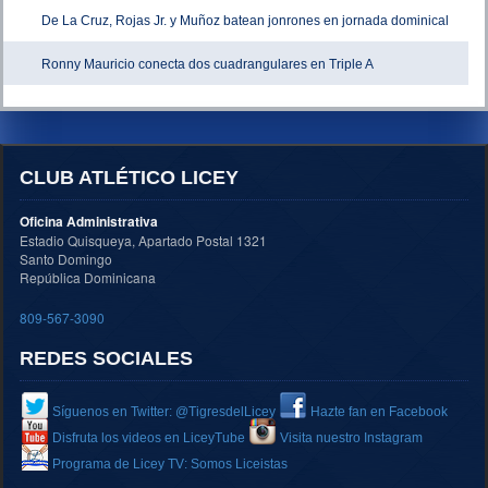
De La Cruz, Rojas Jr. y Muñoz batean jonrones en jornada dominical
Ronny Mauricio conecta dos cuadrangulares en Triple A
CLUB ATLÉTICO LICEY
Oficina Administrativa
Estadio Quisqueya, Apartado Postal 1321
Santo Domingo
República Dominicana
809-567-3090
REDES SOCIALES
Síguenos en Twitter: @TigresdelLicey
Hazte fan en Facebook
Disfruta los videos en LiceyTube
Visita nuestro Instagram
Programa de Licey TV: Somos Liceistas