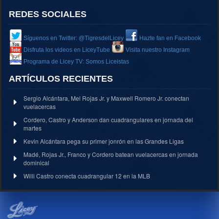
REDES SOCIALES
Síguenos en Twitter: @TigresdelLicey
Hazte fan en Facebook
Disfruta los videos en LiceyTube
Visita nuestro Instagram
Programa de Licey TV: Somos Liceistas
ARTÍCULOS RECIENTES
Sergio Alcántara, Mel Rojas Jr. y Maxwell Romero Jr. conectan
vuelacercas
Cordero, Castro y Anderson dan cuadrangulares en jornada del
martes
Kevin Alcántara pega su primer jonrón en las Grandes Ligas
Madé, Rojas Jr., Franco y Cordero batean vuelacercas en jornada
dominical
Willi Castro conecta cuadrangular 12 en la MLB